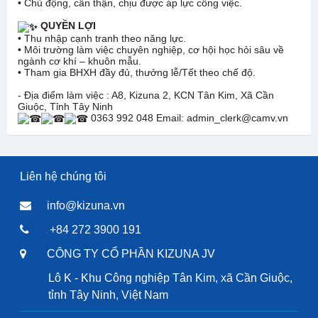
• Chủ động, cẩn thận, chịu được áp lực công việc.
QUYỀN LỢI
• Thu nhập cạnh tranh theo năng lực.
• Môi trường làm việc chuyên nghiệp, cơ hội học hỏi sâu về
ngành cơ khí – khuôn mẫu.
• Tham gia BHXH đầy đủ, thưởng lễ/Tết theo chế độ.
- Địa điểm làm việc : A8, Kizuna 2, KCN Tân Kim, Xã Cần
Giuộc, Tỉnh Tây Ninh
0363 992 048 Email: admin_clerk@camv.vn
Liên hệ chúng tôi
info@kizuna.vn
+84 272 3900 191
CÔNG TY CỔ PHẦN KIZUNA JV
Lô K - Khu Công nghiệp Tân Kim, xã Cần Giuộc,
tỉnh Tây Ninh, Việt Nam