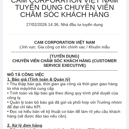
CAM CORPORATION VIỆT NAM
TUYỂN DỤNG CHUYÊN VIÊN
CHĂM SÓC KHÁCH HÀNG
27/02/2026 14:36, Nhà đầu tư tuyển dụng
CAM CORPORATION VIỆT NAM
Lĩnh vực: Gia công cơ khí chính xác / Khuôn mẫu
--------------------------------------------------------------------------
[TUYỂN DỤNG]
CHUYÊN VIÊN CHĂM SÓC KHÁCH HÀNG (CUSTOMER
SERVICE EXECUTIVE)
--------------------------------------------------------------------------
MÔ TẢ CÔNG VIỆC
1. Báo giá (Tính toán & Quản lý)
• Thu thập báo giá, thời gian gia công và thời gian giao hàng
từ nhà máy/nhà cung cấp.
• Tính toán và lập báo giá theo đúng quy trình phê duyệt của
công ty.
• Quản lý toàn bộ báo giá đã gửi và phối hợp với Trưởng nhóm
để đạt chỉ tiêu KPI.
• Đọc và hiểu bản vẽ kỹ thuật cơ bản để làm rõ yêu cầu khách
hàng (sẽ được đào tạo nếu cần).
2. Xử lý đơn hàng