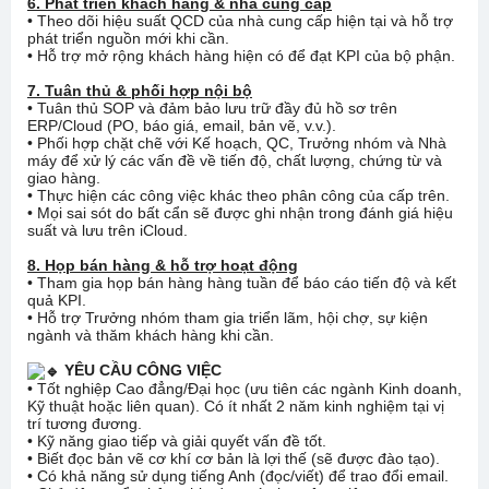
6. Phát triển khách hàng & nhà cung cấp
• Theo dõi hiệu suất QCD của nhà cung cấp hiện tại và hỗ trợ
phát triển nguồn mới khi cần.
• Hỗ trợ mở rộng khách hàng hiện có để đạt KPI của bộ phận.
7. Tuân thủ & phối hợp nội bộ
• Tuân thủ SOP và đảm bảo lưu trữ đầy đủ hồ sơ trên
ERP/Cloud (PO, báo giá, email, bản vẽ, v.v.).
• Phối hợp chặt chẽ với Kế hoạch, QC, Trưởng nhóm và Nhà
máy để xử lý các vấn đề về tiến độ, chất lượng, chứng từ và
giao hàng.
• Thực hiện các công việc khác theo phân công của cấp trên.
• Mọi sai sót do bất cẩn sẽ được ghi nhận trong đánh giá hiệu
suất và lưu trên iCloud.
8. Họp bán hàng & hỗ trợ hoạt động
• Tham gia họp bán hàng hàng tuần để báo cáo tiến độ và kết
quả KPI.
• Hỗ trợ Trưởng nhóm tham gia triển lãm, hội chợ, sự kiện
ngành và thăm khách hàng khi cần.
YÊU CẦU CÔNG VIỆC
• Tốt nghiệp Cao đẳng/Đại học (ưu tiên các ngành Kinh doanh,
Kỹ thuật hoặc liên quan). Có ít nhất 2 năm kinh nghiệm tại vị
trí tương đương.
• Kỹ năng giao tiếp và giải quyết vấn đề tốt.
• Biết đọc bản vẽ cơ khí cơ bản là lợi thế (sẽ được đào tạo).
• Có khả năng sử dụng tiếng Anh (đọc/viết) để trao đổi email.