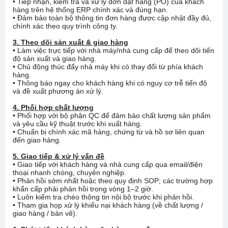
• Tiếp nhận, kiểm tra và xử lý đơn đặt hàng (PO) của khách
hàng trên hệ thống ERP chính xác và đúng hạn.
• Đảm bảo toàn bộ thông tin đơn hàng được cập nhật đầy đủ,
chính xác theo quy trình công ty.
3. Theo dõi sản xuất & giao hàng
• Làm việc trực tiếp với nhà máy/nhà cung cấp để theo dõi tiến
độ sản xuất và giao hàng.
• Chủ động thúc đẩy nhà máy khi có thay đổi từ phía khách
hàng.
• Thông báo ngay cho khách hàng khi có nguy cơ trễ tiến độ
và đề xuất phương án xử lý.
4. Phối hợp chất lượng
• Phối hợp với bộ phận QC để đảm bảo chất lượng sản phẩm
và yêu cầu kỹ thuật trước khi xuất hàng.
• Chuẩn bị chính xác mã hàng, chứng từ và hồ sơ liên quan
đến giao hàng.
5. Giao tiếp & xử lý vấn đề
• Giao tiếp với khách hàng và nhà cung cấp qua email/điện
thoại nhanh chóng, chuyên nghiệp.
• Phản hồi sớm nhất hoặc theo quy định SOP; các trường hợp
khẩn cấp phải phản hồi trong vòng 1–2 giờ.
• Luôn kiểm tra chéo thông tin nội bộ trước khi phản hồi.
• Tham gia họp xử lý khiếu nại khách hàng (về chất lượng /
giao hàng / bản vẽ).