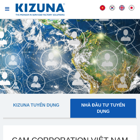
KIZUNA TUYỂN DỤNG
NHÀ ĐẦU TƯ TUYỂN
DỤNG