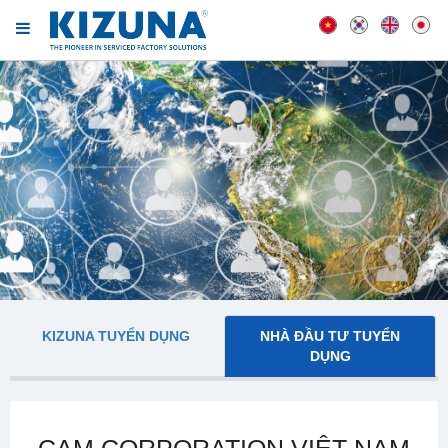
KIZUNA TUYỂN DỤNG
NHÀ ĐẦU TƯ TUYỂN
DỤNG