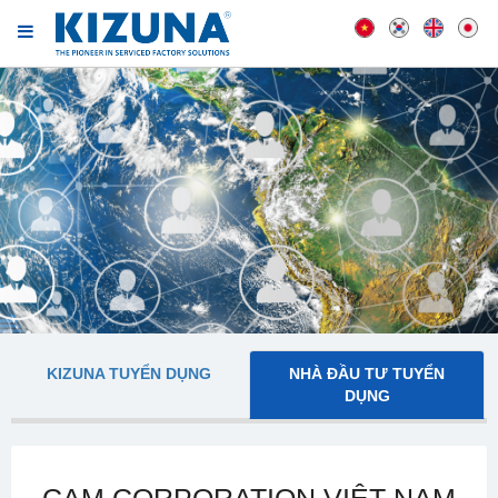
KIZUNA TUYỂN DỤNG
NHÀ ĐẦU TƯ TUYỂN
DỤNG