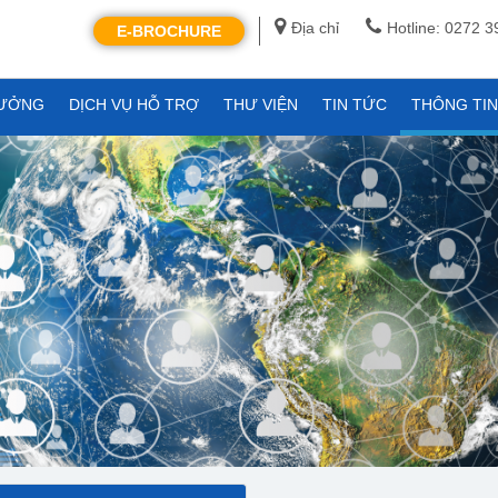
Địa chỉ
Hotline: 0272 
E-BROCHURE
XƯỞNG
DỊCH VỤ HỖ TRỢ
THƯ VIỆN
TIN TỨC
THÔNG TI