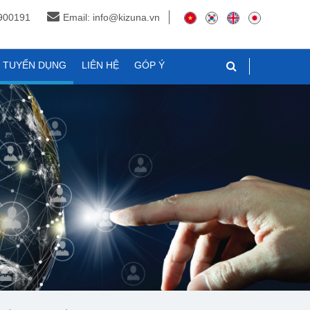
3900191
Email: info@kizuna.vn
N TUYỂN DỤNG
LIÊN HỆ
GÓP Ý