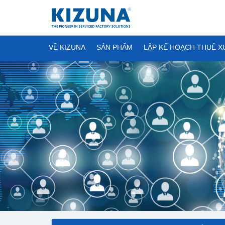
VỀ KIZUNA
SẢN PHẨM
LẬP KẾ HOẠCH THUÊ 