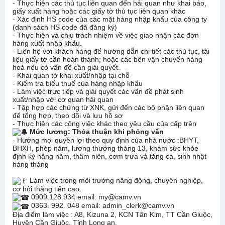
- Thực hiện các thủ tục liên quan đến hải quan như khai báo,
giấy xuất hàng hoặc các giấy tờ thủ tục liên quan khác
- Xác định HS code của các mặt hàng nhập khẩu của công ty
(danh sách HS code đã đăng ký)
- Thực hiện và chịu trách nhiệm về việc giao nhận các đơn
hàng xuất nhập khẩu.
- Liên hệ với khách hàng để hướng dẫn chi tiết các thủ tục, tài
liệu giấy tờ cần hoàn thành; hoặc các bên vận chuyển hàng
hoá nếu có vấn đề cần giải quyết.
- Khai quan tờ khai xuất/nhập tại chỗ
- Kiểm tra biểu thuế của hàng nhập khẩu
- Làm việc trực tiếp và giải quyết các vấn đề phát sinh
xuất/nhập với cơ quan hải quan
- Tập hợp các chứng từ XNK, gửi đến các bộ phận liên quan
để tổng hợp, theo dõi và lưu hồ sơ
- Thực hiện các công việc khác theo yêu cầu của cấp trên
Mức lương: Thỏa thuận khi phỏng vấn
- Hưởng mọi quyền lợi theo quy định của nhà nước :BHYT,
BHXH, phép năm, lương thưởng tháng 13, khám sức khỏe
định kỳ hằng năm, thâm niên, cơm trưa và tăng ca, sinh nhật
hàng tháng
Làm việc trong môi trường năng động, chuyên nghiệp,
cơ hội thăng tiến cao.
0909.128.934 email: my@camv.vn
0363. 992. 048 email: admin_clerk@camv.vn
Địa điểm làm việc : A8, Kizuna 2, KCN Tân Kim, TT Cần Giuộc,
Huyện Cần Giuộc, Tỉnh Long an.