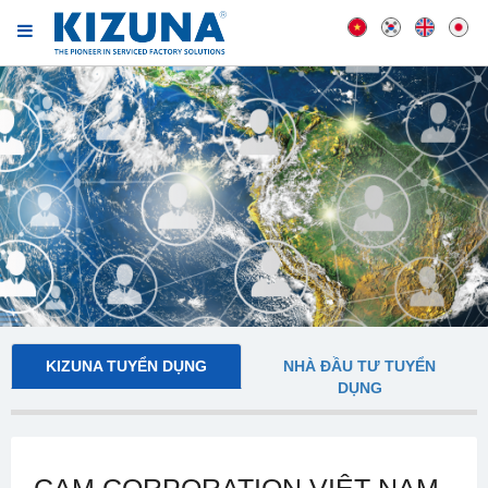
KIZUNA TUYỂN DỤNG
NHÀ ĐẦU TƯ TUYỂN
DỤNG