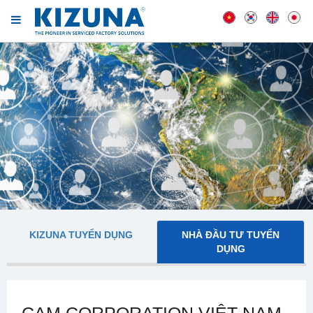
KIZUNA TUYỂN DỤNG
NHÀ ĐẦU TƯ TUYỂN
DỤNG