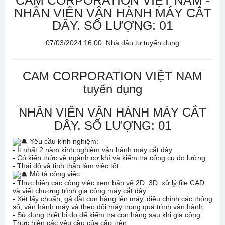
CAM CORPORATION VIỆT NAM -
NHÂN VIÊN VẬN HÀNH MÁY CẮT
DÂY. SỐ LƯỢNG: 01
07/03/2024 16:00, Nhà đầu tư tuyển dụng
CAM CORPORATION VIỆT NAM
tuyển dụng
NHÂN VIÊN VẬN HÀNH MÁY CẮT
DÂY. SỐ LƯỢNG: 01
Yêu cầu kinh nghiệm:
- Ít nhất 2 năm kinh nghiệm vận hành máy cắt dây
- Có kiến thức về ngành cơ khí và kiểm tra công cụ đo lường
- Thái độ và tinh thần làm việc tốt
Mô tả công việc:
- Thực hiện các công việc xem bản vẽ 2D, 3D, xử lý file CAD
và viết chương trình gia công máy cắt dây
- Xét lấy chuẩn, gá đặt con hàng lên máy, điều chỉnh các thông
số, vận hành máy và theo dõi máy trong quá trình vận hành,
- Sử dụng thiết bị đo để kiểm tra con hàng sau khi gia công.
Thực hiện các yêu cầu của cấp trên.