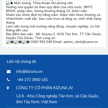
Mức lương: Thỏa thuận khi phỏng vấn
Hưởng mọi quyền lợi theo quy định của nhà nước :BHYT,
BHXH, phép năm, lương thưởng tháng 13, thâm niên
Khám sức khỏe định kỳ hằng năm, thâm niên khen thưởng cá
nhân/nhóm xuất sắc, bao cơm trưa và tăng ca, sinh nhật hàng
tháng
Làm việc trong môi trường năng động, chuyên nghiệp, cơ hội
thăng tiến cao.
Địa điểm làm việc : A8, Kizuna 2, KCN Tân Kim, TT Cần Giuộc,
Huyện Cần Giuộc, Tỉnh Long an.
0363 992 048 Email: admin_clerk@camv.vn
Liên hệ chúng tôi
info@kizuna.vn
+84 272 3900 191
CÔNG TY CỔ PHẦN KIZUNA JV
Lô K - Khu Công nghiệp Tân Kim, xã Cần Giuộc,
tỉnh Tây Ninh, Việt Nam