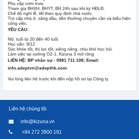
Phụ cấp cơm trưa.
Tham gia BHXH, BHYT, BH 24h sau khi ký HĐLĐ.
Chế độ nghỉ lễ, tết theo quy định nhà nước.
Trợ cấp nhà ở, xăng dầu, tiền thưởng chuyên cần và biểu hiện
công việc.
YÊU CẦU:
Nữ, tuổi từ 20 đến 40 tuổi.
Học vấn: 9/12.
Sức khỏe tốt, thị lực tốt, siêng năng, chịu khó học hỏi.
Làm việc tại xưởng O2-1, Kizuna 3 mở rộng
LIÊN HỆ: BP nhân sự - 0981 711 108
; Email:
info.adeptvn@adepthk.com
Vui lòng liên hệ trước khi đến nộp hồ sơ tại Công ty.
Liên hệ chúng tôi
info@kizuna.vn
+84 272 3900 191