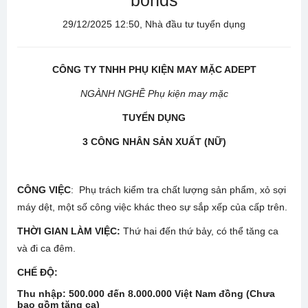
bonds
29/12/2025 12:50, Nhà đầu tư tuyển dụng
CÔNG TY TNHH PHỤ KIỆN MAY MẶC ADEPT
NGÀNH NGHỀ Phụ kiện may mặc
TUYỂN DỤNG
3
CÔNG NHÂN
S
Ả
N XU
Ấ
T (NỮ)
CÔNG VIỆC
: Phụ trách kiểm tra chất lượng sản phẩm, xỏ sợi
máy dệt, một số công việc khác theo sự sắp xếp của cấp trên.
THỜI GIAN LÀM VIỆC:
Thứ hai đến thứ bảy, có thể tăng ca
và đi ca đêm.
CHẾ ĐỘ:
Thu nhập:
500
.000 đến
8
.000.000 Việt Nam đồng (Chưa
bao gồm tăng ca)