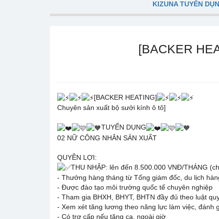
KIZUNA TUYỂN DỤ
[BACKER HEA
[BACKER HEATING]
Chuyên sản xuất bộ sưởi kính ô tô]
TUYỂN DỤNG
02 NỮ CÔNG NHÂN SẢN XUẤT
QUYỀN LỢI:
THU NHẬP: lên đến 8.500.000 VNĐ/THÁNG (ch
- Thưởng hàng tháng từ Tổng giám đốc, du lịch hà
- Được đào tạo môi trường quốc tế chuyên nghiệp
- Tham gia BHXH, BHYT, BHTN đầy đủ theo luật quy
- Xem xét tăng lương theo năng lực làm việc, đánh 
- Có trợ cấp nếu tăng ca, ngoài giờ