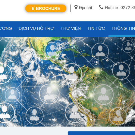
Địa chỉ
Hotline: 0272 
E-BROCHURE
XƯỞNG
DỊCH VỤ HỖ TRỢ
THƯ VIỆN
TIN TỨC
THÔNG TI