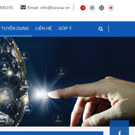
3900191
Email: info@kizuna.vn
N TUYỂN DỤNG
LIÊN HỆ
GÓP Ý