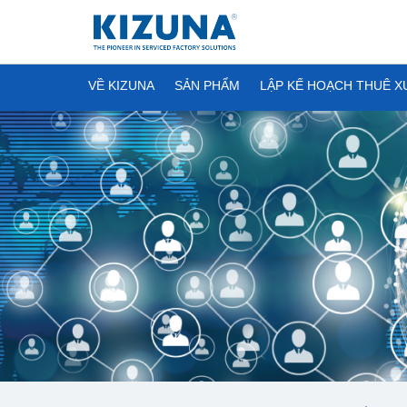
VỀ KIZUNA
SẢN PHẨM
LẬP KẾ HOẠCH THUÊ 