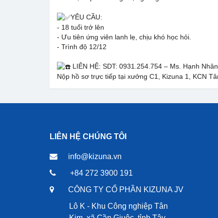
YÊU CẦU:
- 18 tuổi trở lên
- Ưu tiên ứng viên lanh lẹ, chịu khó học hỏi.
- Trình độ 12/12
LIÊN HỆ: SDT: 0931.254.754 – Ms. Hạnh Nhân
Nộp hồ sơ trực tiếp tại xưởng C1, Kizuna 1, KCN T
LIÊN HỆ CHÚNG TÔI
info@kizuna.vn
+84 272 3900 191
CÔNG TY CỔ PHẦN KIZUNA JV
Lô K - Khu Công nghiệp Tân
Kim, xã Cần Giuộc, tỉnh Tây