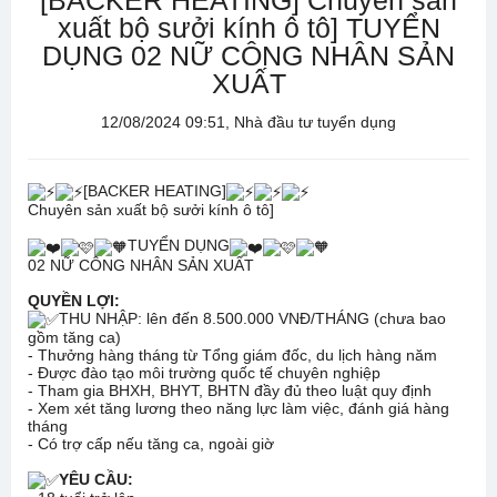
[BACKER HEATING] Chuyên sản
xuất bộ sưởi kính ô tô] TUYỂN
DỤNG 02 NỮ CÔNG NHÂN SẢN
XUẤT
12/08/2024 09:51, Nhà đầu tư tuyển dụng
[BACKER HEATING]
Chuyên sản xuất bộ sưởi kính ô tô]
TUYỂN DỤNG
02 NỮ CÔNG NHÂN SẢN XUẤT
QUYỀN LỢI:
THU NHẬP: lên đến 8.500.000 VNĐ/THÁNG (chưa bao
gồm tăng ca)
- Thưởng hàng tháng từ Tổng giám đốc, du lịch hàng năm
- Được đào tạo môi trường quốc tế chuyên nghiệp
- Tham gia BHXH, BHYT, BHTN đầy đủ theo luật quy định
- Xem xét tăng lương theo năng lực làm việc, đánh giá hàng
tháng
- Có trợ cấp nếu tăng ca, ngoài giờ
YÊU CẦU: