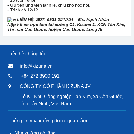
- 18 tuổi trở lên
- Ưu tiên ứng viên lanh lẹ, chịu khó học hỏi.
- Trình độ 12/12
LIÊN HỆ: SDT: 0931.254.754 – Ms. Hạnh Nhân
Nộp hồ sơ trực tiếp tại xưởng C1, Kizuna 1, KCN Tân Kim,
Thị trấn Cần Giuộc, huyện Cần Giuộc, Long An
Liên hệ chúng tôi
info@kizuna.vn
+84 272 3900 191
CÔNG TY CỔ PHẦN KIZUNA JV
Lô K - Khu Công nghiệp Tân Kim, xã Cần Giuộc,
tỉnh Tây Ninh, Việt Nam
Thông tin nhà xưởng được quan tâm
Nhà xưởng có tầng