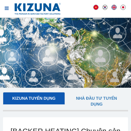
KIZUNA TUYỂN DỤNG
NHÀ ĐẦU TƯ TUYỂN
DỤNG