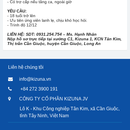
- Có trợ cấp nếu tăng ca, ngoài giờ
YÊU CẦU:
- 18 tuổi trở lên
- Ưu tiên ứng viên lanh lẹ, chịu khó học hỏi.
- Trình độ 12/12
LIÊN HỆ: SDT: 0931.254.754 – Ms. Hạnh Nhân
Nộp hồ sơ trực tiếp tại xưởng C1, Kizuna 1, KCN Tân Kim,
Thị trấn Cần Giuộc, huyện Cần Giuộc, Long An
Liên hệ chúng tôi
info@kizuna.vn
+84 272 3900 191
CÔNG TY CỔ PHẦN KIZUNA JV
Lô K - Khu Công nghiệp Tân Kim, xã Cần Giuộc,
tỉnh Tây Ninh, Việt Nam