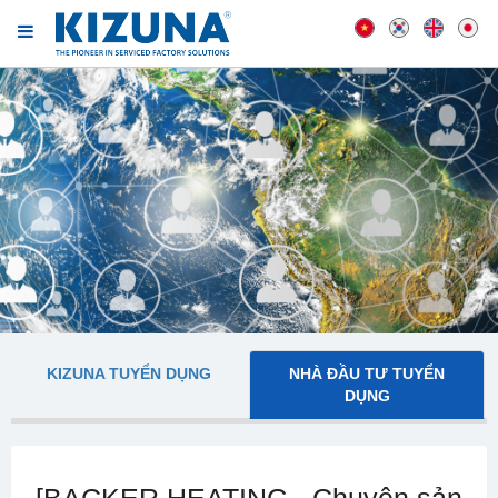
KIZUNA TUYỂN DỤNG
NHÀ ĐẦU TƯ TUYỂN
DỤNG