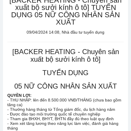
[BACKER HEATING - Chuyên sản
xuất bộ sưởi kính ô tô] TUYỂN
DỤNG 05 NỮ CÔNG NHÂN SẢN
XUẤT
09/04/2024 14:08, Nhà đầu tư tuyển dụng
[BACKER HEATING - Chuyên sản
xuất bộ sưởi kính ô tô]
TUYỂN DỤNG
05 NỮ CÔNG NHÂN SẢN XUẤT
QUYỀN LỢI:
- THU NHẬP: lên đến 8.500.000 VNĐ/THÁNG (chưa bao gồm
tăng ca)
- Thưởng hàng tháng từ Tổng giám đốc, du lịch hàng năm
- Được đào tạo môi trường quốc tế chuyên nghiệp
- Tham gia BHXH, BHYT, BHTN đầy đủ theo luật quy định
- Xem xét tăng lương theo năng lực làm việc, đánh giá hàng
tháng