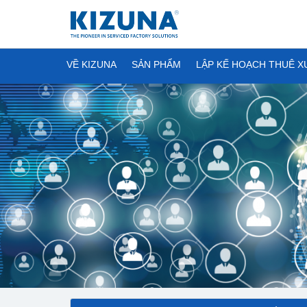
VỀ KIZUNA
SẢN PHẨM
LẬP KẾ HOẠCH THUÊ 