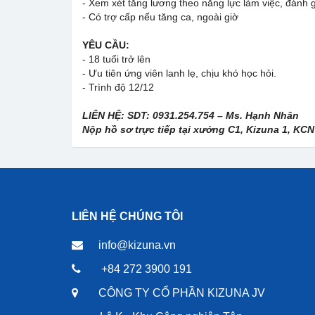
- Xem xét tăng lương theo năng lực làm việc, đánh 
- Có trợ cấp nếu tăng ca, ngoài giờ
YÊU CẦU:
- 18 tuổi trở lên
- Ưu tiên ứng viên lanh lẹ, chịu khó học hỏi.
- Trình độ 12/12
LIÊN HỆ: SDT: 0931.254.754 – Ms. Hạnh Nhân
Nộp hồ sơ trực tiếp tại xưởng C1, Kizuna 1, KC
LIÊN HỆ CHÚNG TÔI
info@kizuna.vn
+84 272 3900 191
CÔNG TY CỔ PHẦN KIZUNA JV