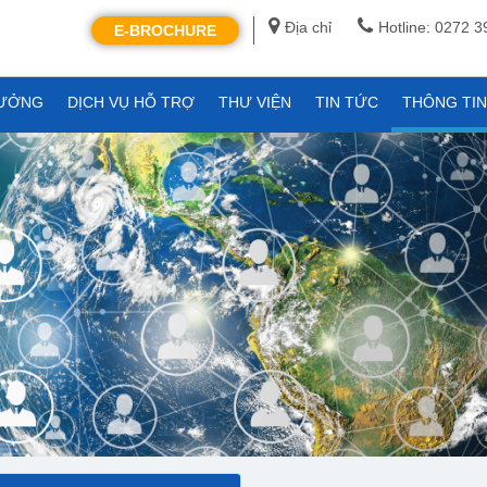
Địa chỉ
Hotline: 0272 
E-BROCHURE
XƯỞNG
DỊCH VỤ HỖ TRỢ
THƯ VIỆN
TIN TỨC
THÔNG TI