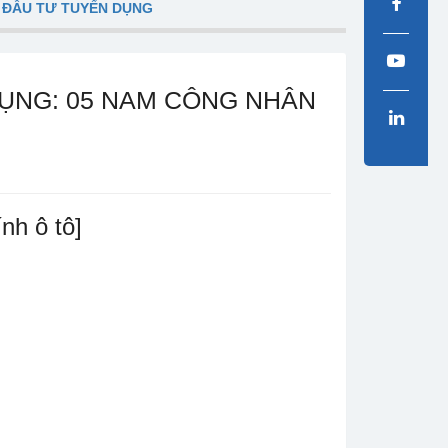
 ĐẦU TƯ TUYỂN DỤNG
N DỤNG: 05 NAM CÔNG NHÂN
h ô tô]