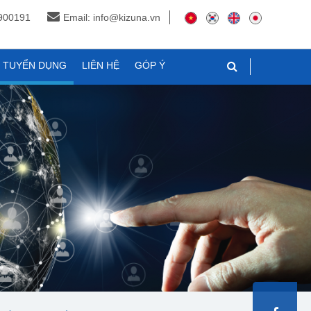
3900191
Email: info@kizuna.vn
N TUYỂN DỤNG
LIÊN HỆ
GÓP Ý