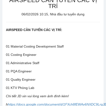
AIRSPEED CẦN TUYỂN CÁC VỊ
TRÍ
06/02/2026 10:15, Nhà đầu tư tuyển dụng
AIRSPEED CẦN TUYỂN CÁC VỊ TRÍ:
01 Material Costing Development Staff
01 Costing Engineer
01 Administrative Staff
01 PQA Engineer
01 Quality Engineer
01 KTV Phòng Lab
Chi tiết JD xin vui lòng xem ảnh đính kèm!
h
https://docs.google.com/document/d/1FXch8fEWAv6NXDC9LrqJB