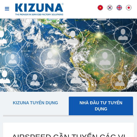
KIZUNA TUYỂN DỤNG
NHÀ ĐẦU TƯ TUYỂN
DỤNG