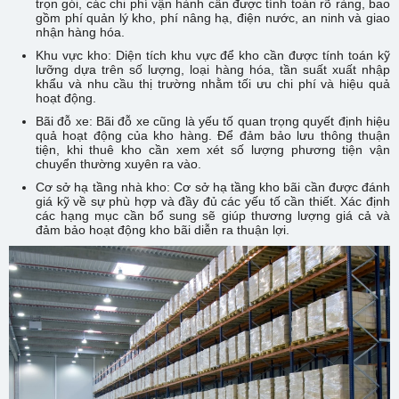
trọn gói, các chi phí vận hành cần được tính toán rõ ràng, bao
gồm phí quản lý kho, phí nâng hạ, điện nước, an ninh và giao
nhận hàng hóa.
Khu vực kho: Diện tích khu vực để kho cần được tính toán kỹ
lưỡng dựa trên số lượng, loại hàng hóa, tần suất xuất nhập
khẩu và nhu cầu thị trường nhằm tối ưu chi phí và hiệu quả
hoạt động.
Bãi đỗ xe: Bãi đỗ xe cũng là yếu tố quan trọng quyết định hiệu
quả hoạt động của kho hàng. Để đảm bảo lưu thông thuận
tiện, khi thuê kho cần xem xét số lượng phương tiện vận
chuyển thường xuyên ra vào.
Cơ sở hạ tầng nhà kho: Cơ sở hạ tầng kho bãi cần được đánh
giá kỹ về sự phù hợp và đầy đủ các yếu tố cần thiết. Xác định
các hạng mục cần bổ sung sẽ giúp thương lượng giá cả và
đảm bảo hoạt động kho bãi diễn ra thuận lợi.