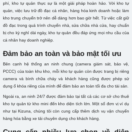
phí, kho tự quản thực sự là một giải pháp hoàn hảo. Với kho tự
quản, việc lưu trữ đồ đạc cá nhân, hàng hóa kinh doanh hoặc làm
kho trung chuyển trở nên dễ dàng hơn bao giờ hết. Từ việc cất giữ
đồ đạc trong quá trình chuyển nhà, sửa chữa nhà cửa, hay chuẩn
bị cho kỳ nghỉ dài ngày, kho tự quản đều đáp ứng mọi nhu cầu của
cá nhân hay doanh nghiệp.
Đảm bảo an toàn và bảo mật tối ưu
Bên cạnh hệ thống an ninh chung (camera giám sát, bảo vệ,
PCCC) của toàn khu kho, mỗi kho tự quản còn được trang bị riêng
camera và bình chữa cháy và khách hàng cũng được phép sử
dụng ổ khóa riêng của mình để đảm bảo an toàn tối đa cho tài sản.
Ngoài ra, an ninh 24/7 được đảm bảo tại tất cả các cơ sở cho thuê
kho tự quản từ kho mini đến kho diện tích lớn. Một số đơn vị ví dụ
như tại Kizuna, chúng tôi còn cung cấp thêm dịch vụ vận chuyển
hàng hóa bằng xe tải chuyên dụng cho khách hàng.
Cung cấp nhiều lựa chọn về diện