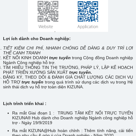
Lợi ích dành cho Doanh nghiệp:
TIẾT
KIỆM CHI PHÍ, NHANH CHÓNG DỄ DÀNG & DUY TRÌ LỢI
THẾ CẠNH TRANH
KẾT NỐI KINH DOANH
trực tuyến
trong Cộng đồng Doanh nghiệp
Ngành Công nghiệp hỗ trợ.
TÌM HIIỂU THÔNG TIN THỊ TRƯỜNG, PHÁP LÝ, LẬP KẾ HOẠCH
PHÁT TRIỂN XƯỞNG SẢN XUẤT
trực tuyến.
ĐĂNG KÝ, THEO DÕI & ĐÁNH GIÁ CHẤT LƯỢNG CÁC DỊCH VỤ
HỖ TRỢ
trực tuyến
trong quá trình sử dụng các dịch vụ trong Hệ
sinh thái dịch vụ hỗ trợ toàn diện KIZUNA.
Lịch trình triển khai :
Ra mắt Giai đoạn 1 : TRUNG TÂM KẾT NỐI TRỰC TUYẾN
KIZUNA® Hub
dành cho Doanh nghiệp Ngành công nghiệp hỗ
trợ -
Ngày 19/9/2019
Ra mắt KIZUNA
@
Hub hoàn chỉnh :
Thêm tính năng, cải tiến
theo nhu cầu & góp ý của Doanh nghiệp -
Năm 2020.