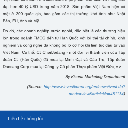
đạt hơn 40 tỷ USD trong năm 2018. Sản phẩm Việt Nam hiện có
mặt ở 200 quốc gia, bao gồm các thị trường khó tính như Nhật
Bản, EU, Anh và Mỹ.
Do đó, các doanh nghiệp nước ngoài, đặc biệt là các thương hiệu
lớn trong ngành FMCG đến từ Hàn Quốc với lợi thế tài chính, kinh
nghiệm và công nghệ đã không bỏ lỡ cơ hội khi liên tục đầu tư vào
Việt Nam. Cụ thể, CJ CheilJedang - một đơn vị thành viên của Tập
đoàn CJ (Hàn Quốc) đã mua lại Minh Đạt và Cầu Tre, Tập đoàn
Daesang Corp mua lại Công ty Cổ phần Thực phẩm Việt Đức, v.v.
By Kizuna Marketing Department
(Source:
http://www.investkorea.org/en/news/ivest.do?
mode=view&articleNo=481134
)
Liên hệ chúng tôi