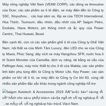
Máy nông nghiệp Việt Nam (VEAM CORP); các dòng xe limousine
của Dcar; các sản phẩm xe ô tô điện, xe máy điện đến từ Công ty
SSC, Xinyuzhou… các loại săm xe, lốp xe của TECH International,
Hòa Thịnh, Tiumsum; dầu nhờn, dầu nhớt của AP Saigon Petro,
Exolube, Hana Motors; pin thông minh và ắc quy của Power
Centric, Thai Huawei, Bexel.
Bên cạnh đó, còn có các sản phẩm ghế ô tô của Công ty Ghế Việt
Nam; nội thất xe của Minh Tâm Luxury; đèn LED cho xe của Công
ty Maxis, Phúc Sang; dây xích xe máy Hangzhou SFR; nước hoa ô
tô Scent Monster của Camellia; dịch vụ nâng, tải bằng xe cẩu của
Palfinger Asia; máy móc thiết bị cho ô tô của Makita; các sản phẩm
linh kiện phụ tùng đến từ Công ty Motor Life, Key Power; các sản
phẩm cơ khí về ô tô, xe máy đến từ Công ty Cơ khí 83, cùng rất
nhiều sản phẩm đặc sắc khác trong ngành công nghiệp hỗ trợ.