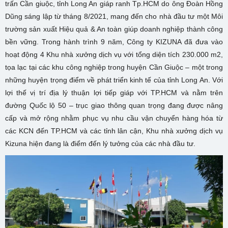
trấn Cần giuộc, tỉnh Long An giáp ranh Tp.HCM do ông Đoàn Hồng
Dũng sáng lập từ tháng 8/2021, mang đến cho nhà đầu tư một Môi
trường sản xuất Hiệu quả & An toàn giúp doanh nghiệp thành công
bền vững. Trong hành trình 9 năm, Công ty KIZUNA đã đưa vào
hoạt động 4 Khu nhà xưởng dịch vụ với tổng diện tích 230.000 m2,
tọa lạc tại các khu công nghiệp trong huyện Cần Giuộc – một trong
những huyện trọng điểm về phát triển kinh tế của tỉnh Long An. Với
lợi thế vị trí địa lý thuận lợi tiếp giáp với TP.HCM và nằm trên
đường Quốc lộ 50 – trục giao thông quan trọng đang được nâng
cấp và mở rộng nhằm phục vụ nhu cầu vận chuyển hàng hóa từ
các KCN đến TP.HCM và các tỉnh lân cận, Khu nhà xưởng dịch vụ
Kizuna hiện đang là điểm đến lý tưởng của các nhà đầu tư.