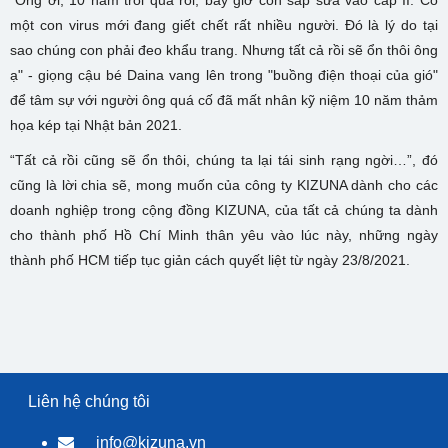
một con virus mới đang giết chết rất nhiều người. Đó là lý do tại
sao chúng con phải đeo khẩu trang. Nhưng tất cả rồi sẽ ổn thôi ông
ạ" - giọng cậu bé Daina vang lên trong "buồng điện thoại của gió"
để tâm sự với người ông quá cố đã mất nhân kỹ niệm 10 năm thảm
họa kép tại Nhật bản 2021.
“Tất cả rồi cũng sẽ ổn thôi, chúng ta lại tái sinh rạng ngời…”, đó
cũng là lời chia sẽ, mong muốn của công ty KIZUNA dành cho các
doanh nghiệp trong cộng đồng KIZUNA, của tất cả chúng ta dành
cho thành phố Hồ Chí Minh thân yêu vào lúc này, những ngày
thành phố HCM tiếp tục giản cách quyết liệt từ ngày 23/8/2021.
Liên hệ chúng tôi
info@kizuna.vn