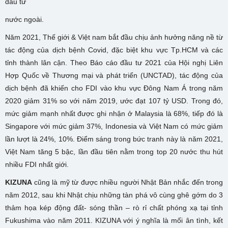
đầu tư
nước ngoài.
Năm 2021, Thế giới & Việt nam bắt đầu chịu ảnh hưởng năng nề từ
tác động của dịch bệnh Covid, đặc biệt khu vực Tp.HCM và các
tỉnh thành lân cận. Theo Báo cáo đầu tư 2021 của Hội nghị Liên
Hợp Quốc về Thương mại và phát triển (UNCTAD), tác động của
dịch bệnh đã khiến cho FDI vào khu vực Đông Nam Á trong năm
2020 giảm 31% so với năm 2019, ước đạt 107 tỷ USD. Trong đó,
mức giảm mạnh nhất được ghi nhận ở Malaysia là 68%, tiếp đó là
Singapore với mức giảm 37%, Indonesia và Việt Nam có mức giảm
lần lượt là 24%, 10%. Điểm sáng trong bức tranh này là năm 2021,
Việt Nam tăng 5 bậc, lần đầu tiên nằm trong top 20 nước thu hút
nhiều FDI nhất giới.
KIZUNA
cũng là mỹ từ được nhiều người Nhật Bản nhắc đến trong
năm 2012, sau khi Nhật chịu những tàn phá vô cùng ghê gớm do 3
thảm họa kép động đất- sóng thần – rò rỉ chất phóng xạ tại tỉnh
Fukushima vào năm 2011. KIZUNA với ý nghĩa là mối ân tình, kết