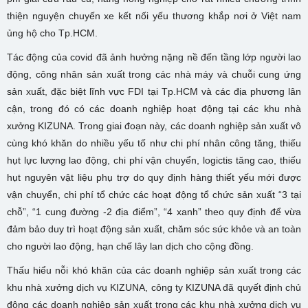
thiện nguyện chuyến xe kết nối yếu thương khắp nơi ở Việt nam
ủng hộ cho Tp.HCM.
Tác động của covid đã ảnh hưởng nặng nề đến tầng lớp người lao
động, công nhân sản xuất trong các nhà máy và chuỗi cung ứng
sản xuất, đặc biệt lĩnh vực FDI tại Tp.HCM và các địa phương lân
cận, trong đó có các doanh nghiệp hoạt động tại các khu nhà
xưởng KIZUNA. Trong giai đoạn này, các doanh nghiệp sản xuất vô
cùng khó khăn do nhiều yếu tố như chi phí nhân công tăng, thiếu
hụt lực lượng lao động, chi phí vận chuyển, logictis tăng cao, thiếu
hụt nguyên vật liệu phụ trợ do quy định hàng thiết yếu mới được
vận chuyển, chi phí tổ chức các hoạt động tổ chức sản xuất “3 tại
chỗ”, “1 cung đường -2 địa điểm”, “4 xanh” theo quy định để vừa
đảm bảo duy trì hoạt động sản xuất, chăm sóc sức khỏe và an toàn
cho người lao động, hạn chế lây lan dịch cho cộng đồng.
Thấu hiểu nỗi khó khăn của các doanh nghiệp sản xuất trong các
khu nhà xưởng dịch vụ KIZUNA, công ty KIZUNA đã quyết định chủ
động các doanh nghiệp sản xuất trong các khu nhà xưởng dịch vụ