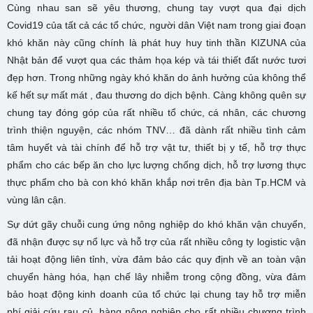
Cùng nhau san sẽ yêu thương, chung tay vượt qua đại dịch
Covid19 của tất cả các tổ chức, người dân Việt nam trong giai đoạn
khó khăn này cũng chính là phát huy huy tinh thần KIZUNA của
Nhật bản để vượt qua các thảm họa kép và tái thiết đất nước tươi
đẹp hơn. Trong những ngày khó khăn do ảnh hưởng của không thể
kế hết sự mất mát , đau thương do dịch bệnh. Càng không quên sự
chung tay đóng góp của rất nhiều tổ chức, cá nhân, các chương
trình thiện nguyện, các nhóm TNV… đã dành rất nhiều tình cảm
tâm huyết và tài chính để hỗ trợ vật tư, thiết bị y tế, hỗ trợ thực
phẩm cho các bếp ăn cho lực lượng chống dịch, hỗ trợ lương thực
thực phẩm cho bà con khó khăn khắp nơi trên địa bàn Tp.HCM và
vùng lân cận.
Sự dứt gãy chuỗi cung ứng nông nghiệp do khó khăn vận chuyển,
đã nhận được sự nổ lực và hỗ trợ của rất nhiều công ty logistic vận
tải hoạt động liên tỉnh, vừa đảm bảo các quy định về an toàn vận
chuyển hàng hóa, hạn chế lây nhiễm trong cộng đồng, vừa đảm
bảo hoạt động kinh doanh của tổ chức lại chung tay hỗ trợ miễn
phí giải cứu rau củ, hàng nông nghiệp cho rất nhiều chương trình