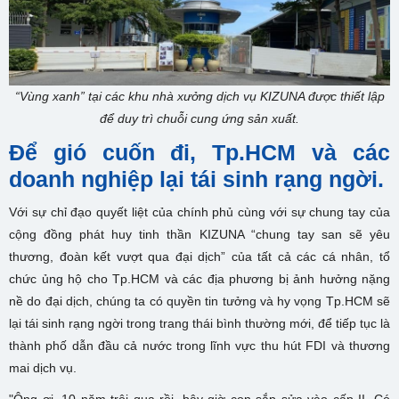
“Vùng xanh” tại các khu nhà xưởng dịch vụ KIZUNA được thiết lập
để duy trì chuỗi cung ứng sản xuất.
Để gió cuốn đi, Tp.HCM và các
doanh nghiệp lại tái sinh rạng ngời.
Với sự chỉ đạo quyết liệt của chính phủ cùng với sự chung tay của
cộng đồng phát huy tinh thần KIZUNA “chung tay san sẽ yêu
thương, đoàn kết vượt qua đại dịch” của tất cả các cá nhân, tổ
chức ủng hộ cho Tp.HCM và các địa phương bị ảnh hưởng nặng
nề do đại dịch, chúng ta có quyền tin tưởng và hy vọng Tp.HCM sẽ
lại tái sinh rạng ngời trong trang thái bình thường mới, để tiếp tục là
thành phố dẫn đầu cả nước trong lĩnh vực thu hút FDI và thương
mai dịch vụ.
"Ông ơi, 10 năm trôi qua rồi, bây giờ con sắp sửa vào cấp II. Có