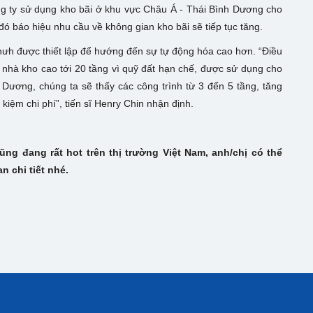
g ty sử dụng kho bãi ở khu vực Châu Á - Thái Bình Dương cho
đó báo hiệu nhu cầu về không gian kho bãi sẽ tiếp tục tăng.
ưh được thiết lập để hướng đến sự tự động hóa cao hơn. “Điều
 nhà kho cao tới 20 tầng vì quỹ đất hạn chế, được sử dụng cho
Dương, chúng ta sẽ thấy các công trình từ 3 đến 5 tầng, tăng
kiệm chi phí”, tiến sĩ Henry Chin nhận định.
ũng đang rất hot trên thị trường Việt Nam, anh/chị có thể
 chi tiết nhé.