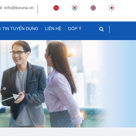
l: info@kizuna.vn
 TIN TUYỂN DỤNG
LIÊN HỆ
GÓP Ý