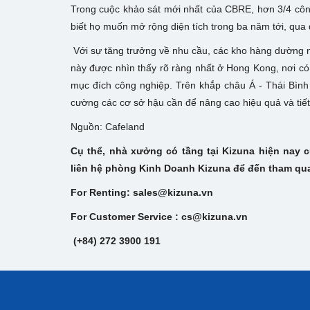
Trong cuộc khảo sát mới nhất của CBRE, hơn 3/4 côn
biết họ muốn mở rộng diện tích trong ba năm tới, qua 
Với sự tăng trưởng về nhu cầu, các kho hàng dường n
này được nhìn thấy rõ ràng nhất ở Hong Kong, nơi có
mục đích công nghiệp. Trên khắp châu Á - Thái Bình 
cường các cơ sở hậu cần để nâng cao hiệu quả và tiết 
Nguồn: Cafeland
Cụ thể, nhà xưởng có tầng tại Kizuna hiện nay c
liên hệ phòng Kinh Doanh Kizuna để đến tham quan
For Renting: sales@kizuna.vn
For Customer Service : cs@kizuna.vn
(+84) 272 3900 191