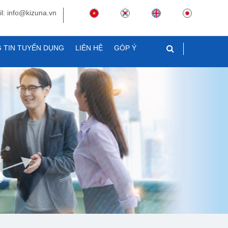
l: info@kizuna.vn
 TIN TUYỂN DỤNG
LIÊN HỆ
GÓP Ý