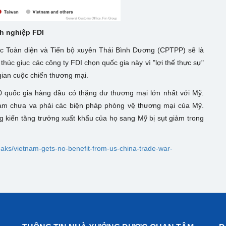
nh nghiệp FDI
ác Toàn diện và Tiến bộ xuyên Thái Bình Dương (CPTPP) sẽ là
thúc giục các công ty FDI chọn quốc gia này vì "lợi thế thực sự"
 gian cuộc chiến thương mại.
 quốc gia hàng đầu có thặng dư thương mại lớn nhất với Mỹ.
 Nam chưa va phải các biện pháp phòng vệ thương mại của Mỹ.
g kiến tăng trưởng xuất khẩu của họ sang Mỹ bị sụt giảm trong
eaks/vietnam-gets-no-benefit-from-us-china-trade-war-