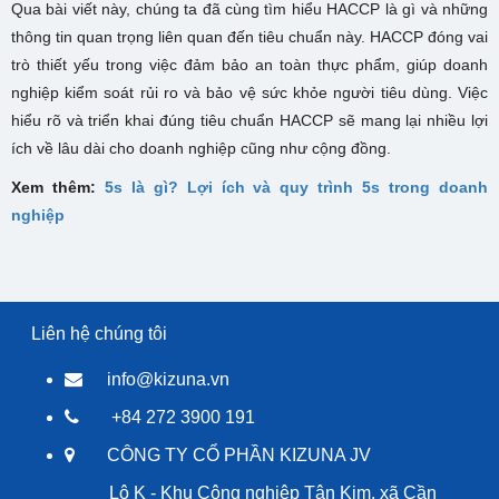
Qua bài viết này, chúng ta đã cùng tìm hiểu HACCP là gì và những
thông tin quan trọng liên quan đến tiêu chuẩn này. HACCP đóng vai
trò thiết yếu trong việc đảm bảo an toàn thực phẩm, giúp doanh
nghiệp kiểm soát rủi ro và bảo vệ sức khỏe người tiêu dùng. Việc
hiểu rõ và triển khai đúng tiêu chuẩn HACCP sẽ mang lại nhiều lợi
ích về lâu dài cho doanh nghiệp cũng như cộng đồng.
Xem thêm:
5s là gì? Lợi ích và quy trình 5s trong doanh
nghiệp
Liên hệ chúng tôi
info@kizuna.vn
+84 272 3900 191
CÔNG TY CỔ PHẦN KIZUNA JV
Lô K - Khu Công nghiệp Tân Kim, xã Cần