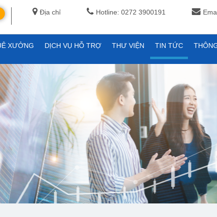
Địa chỉ
Hotline: 0272 3900191
Emai
UÊ XƯỞNG
DỊCH VỤ HỖ TRỢ
THƯ VIỆN
TIN TỨC
THÔNG