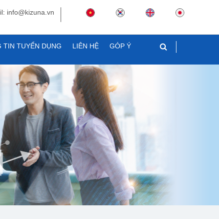
l: info@kizuna.vn
 TIN TUYỂN DỤNG
LIÊN HỆ
GÓP Ý