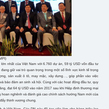
MPI)
) lớn nhất của Việt Nam với 6.760 dự án, 59 tỷ USD vốn đầu tư
ang giữ vai trò quan trọng trong một số lĩnh vực kinh tế trọng
ượng, sản xuất ô tô, may mặc, xây dựng…, góp phần vào việc
 và bảo đảm an sinh xã hội. Cùng với các hoạt động đầu tư, quy
ng, đạt 64 tỷ USD vào năm 2017 sau khi Hiệp định thương mại
ũng hoan nghênh và đánh giá cao chính sách hướng Nam mới của
 đẩy thịnh vượng chung.
 ở Việt Nam. Các DN này đã tạo việc làm cho hàng triệu lao