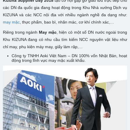
Kizuna Supplier Day 2018
tạo cơ hội gặp gỡ giao lưu trực tiếp cho
các DN đa quốc gia đang hoạt động trong Khu Nhà xưởng Dịch vụ
KIZUNA và các NCC nội địa với nhiều ngành nghề đa dạng như:
may mặc
, thực phẩm, bao bì, nhãn mác, cơ khí chính xác,…
Riêng trong ngành
May mặc
, hiện có một số DN nước ngoài trong
Khu KIZUNA đang có nhu cầu tìm kiếm NCC nguyên vật liệu như
chỉ may, phụ kiện máy may, giấy làm rập,…
Công ty TNHH Aoki Việt Nam – DN 100% vốn Nhật Bản, hoạt
động trong lĩnh vực may mặc xuất khẩu.