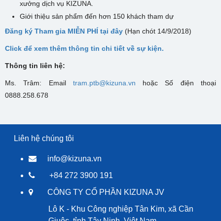
xưởng dịch vụ KIZUNA.
Giới thiệu sản phẩm đến hơn 150 khách tham dự
Đăng ký Tham gia MIỄN PHÍ tại đây
(Hạn chót 14/9/2018)
Click để xem thêm thông tin chi tiết về sự kiện.
Thông tin liên hệ:
Ms. Trâm: Email
tram.ptb@kizuna.vn
hoặc Số điện thoại
0888.258.678
Liên hệ chúng tôi
info@kizuna.vn
+84 272 3900 191
CÔNG TY CỔ PHẦN KIZUNA JV
Lô K - Khu Công nghiệp Tân Kim, xã Cần
Giuộc, tỉnh Tây Ninh, Việt Nam