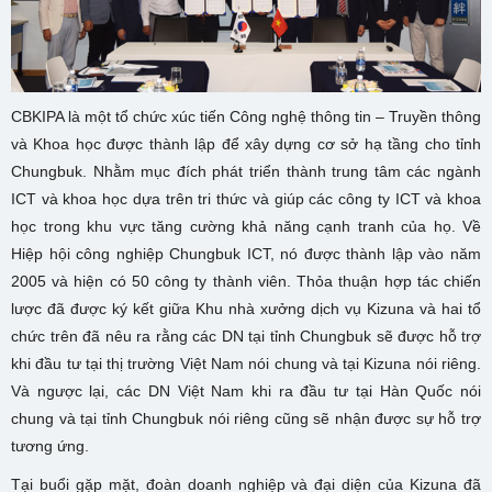
CBKIPA là một tổ chức xúc tiến Công nghệ thông tin – Truyền thông
và Khoa học được thành lập để xây dựng cơ sở hạ tầng cho tỉnh
Chungbuk. Nhằm mục đích phát triển thành trung tâm các ngành
ICT và khoa học dựa trên tri thức và giúp các công ty ICT và khoa
học trong khu vực tăng cường khả năng cạnh tranh của họ. Về
Hiệp hội công nghiệp Chungbuk ICT, nó được thành lập vào năm
2005 và hiện có 50 công ty thành viên. Thỏa thuận hợp tác chiến
lược đã được ký kết giữa Khu nhà xưởng dịch vụ Kizuna và hai tổ
chức trên đã nêu ra rằng các DN tại tỉnh Chungbuk sẽ được hỗ trợ
khi đầu tư tại thị trường Việt Nam nói chung và tại Kizuna nói riêng.
Và ngược lại, các DN Việt Nam khi ra đầu tư tại Hàn Quốc nói
chung và tại tỉnh Chungbuk nói riêng cũng sẽ nhận được sự hỗ trợ
tương ứng.
Tại buổi gặp mặt, đoàn doanh nghiệp và đại diện của Kizuna đã