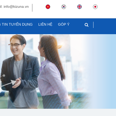
l: info@kizuna.vn
 TIN TUYỂN DỤNG
LIÊN HỆ
GÓP Ý