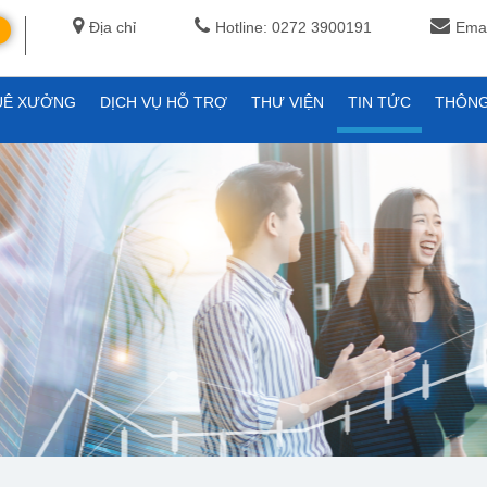
Địa chỉ
Hotline: 0272 3900191
Emai
UÊ XƯỞNG
DỊCH VỤ HỖ TRỢ
THƯ VIỆN
TIN TỨC
THÔNG