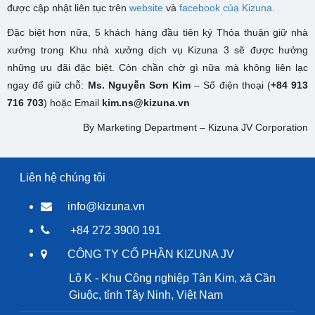
được cập nhật liên tục trên
website
và
facebook của Kizuna.
Đặc biệt hơn nữa, 5 khách hàng đầu tiên ký Thỏa thuận giữ nhà
xưởng trong Khu nhà xưởng dịch vụ Kizuna 3 sẽ được hưởng
những ưu đãi đặc biệt. Còn chần chờ gì nữa mà không liên lạc
ngay để giữ chỗ:
Ms. Nguyễn Sơn Kim
– Số điện thoại (
+84 913
716 703
) hoặc Email
kim.ns@kizuna.vn
By Marketing Department – Kizuna JV Corporation
Liên hệ chúng tôi
info@kizuna.vn
+84 272 3900 191
CÔNG TY CỔ PHẦN KIZUNA JV
Lô K - Khu Công nghiệp Tân Kim, xã Cần
Giuộc, tỉnh Tây Ninh, Việt Nam