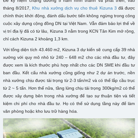
Để kỷ niệm chặng đường 5 năm hình thành và phát triển, vào
tháng 8/2017,
Khu nhà xưởng dịch vụ cho thuê Kizuna 3
đã được
chính thức khởi động, đánh dấu bước tiến không ngừng trong công
cuộc xây dựng cộng đồng DN tại Việt Nam. Vẫn đảm bảo lợi thế về
vị trí địa lý đã có từ lâu, Kizuna 3 nằm trong KCN Tân Kim mở rộng,
chỉ cách Kizuna 2 khoảng 1,3 km.
Với tổng diện tích 43.460 m2, Kizuna 3 dự kiến sẽ cung cấp 39 nhà
xưởng với quy mô nhỏ từ 240 – 648 m2 cho các nhà đầu tư, đây
được xem là kích thước phù hợp nhất cho các DN SME khi đầu tư
ban đầu. Kết cấu nhà xưởng cũng giống như 2 dự án trước, nền
nhà xưởng chịu được tải trọng từ 2-3 tấn/m2 và có thể lắp cầu trục
từ 2 ~ 5 tấn. Hơn thế nữa, tầng lửng chịu tải trọng 300kg/m2 có thể
được xây dựng bên trong nhà xưởng để tạo sự thuận tiện và tiết
kiệm chi phí cho nhà đầu tư. Họ có thể sử dụng tầng này để làm
văn phòng hoặc kho lưu trữ hàng hóa.