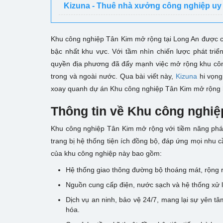
Kizuna - Thuê nhà xưởng công nghiệp uy 
Khu công nghiệp Tân Kim mở rộng tại Long An được co
bậc nhất khu vực. Với tầm nhìn chiến lược phát triể
quyền địa phương đã đẩy mạnh việc mở rộng khu công
trong và ngoài nước. Qua bài viết này,
Kizuna
hi vọng
xoay quanh dự án Khu công nghiệp Tân Kim mở rộng h
Thông tin về Khu công nghiệp
Khu công nghiệp Tân Kim mở rộng với tiềm năng phát 
trang bị hệ thống tiện ích đồng bộ, đáp ứng mọi nhu 
của khu công nghiệp này bao gồm:
Hệ thống giao thông đường bộ thoáng mát, rộng r
Nguồn cung cấp điện, nước sạch và hệ thống xử lý
Dịch vụ an ninh, bảo vệ 24/7, mang lại sự yên t
hóa.