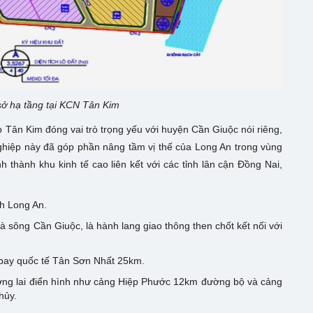
ơ sở hạ tầng tại KCN Tân Kim
ệp Tân Kim đóng vai trò trọng yếu với huyện Cần Giuộc nói riêng,
nghiệp này đã góp phần nâng tầm vị thế của Long An trong vùng
 thành khu kinh tế cao liên kết với các tỉnh lân cận Đồng Nai,
nh Long An.
à sông Cần Giuộc, là hành lang giao thông then chốt kết nối với
 bay quốc tế Tân Sơn Nhất 25km.
ơng lai điển hình như cảng Hiệp Phước 12km đường bộ và cảng
hủy.