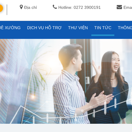
Địa chỉ
Hotline: 0272 3900191
Emai
UÊ XƯỞNG
DỊCH VỤ HỖ TRỢ
THƯ VIỆN
TIN TỨC
THÔNG