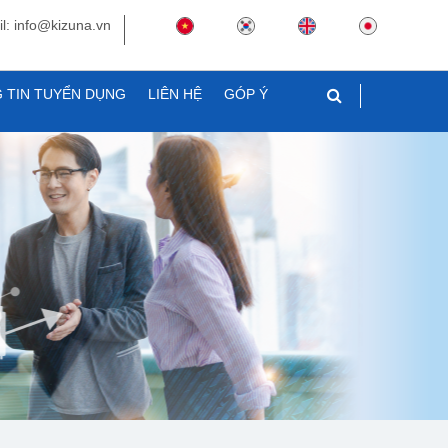
l: info@kizuna.vn
 TIN TUYỂN DỤNG
LIÊN HỆ
GÓP Ý