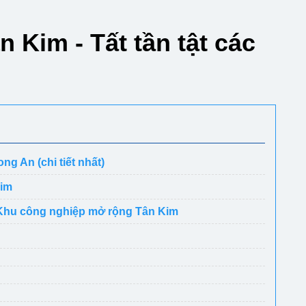
 Kim - Tất tần tật các
g An (chi tiết nhất)
Kim
i Khu công nghiệp mở rộng Tân Kim