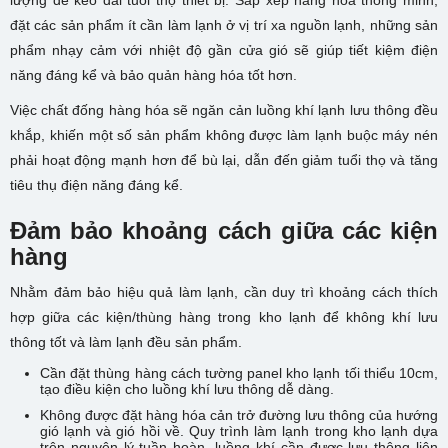
lượng để kéo dài tuổi thọ thiết bị. Sắp xếp hàng hóa thông minh,
đặt các sản phẩm ít cần làm lạnh ở vị trí xa nguồn lạnh, những sản
phẩm nhạy cảm với nhiệt độ gần cửa gió sẽ giúp tiết kiệm điện
năng đáng kể và bảo quản hàng hóa tốt hơn.
Việc chất đống hàng hóa sẽ ngăn cản luồng khí lạnh lưu thông đều
khắp, khiến một số sản phẩm không được làm lạnh buộc máy nén
phải hoạt động mạnh hơn để bù lại, dẫn đến giảm tuổi thọ và tăng
tiêu thụ điện năng đáng kể.
Đảm bảo khoảng cách giữa các kiện
hàng
Nhằm đảm bảo hiệu quả làm lạnh, cần duy trì khoảng cách thích
hợp giữa các kiện/thùng hàng trong kho lạnh để không khí lưu
thông tốt và làm lạnh đều sản phẩm.
Cần đặt thùng hàng cách tường panel kho lạnh tối thiểu 10cm,
tạo điều kiện cho luồng khí lưu thông dễ dàng.
Không được đặt hàng hóa cản trở đường lưu thông của hướng
gió lạnh và gió hồi về. Quy trình làm lạnh trong kho lạnh dựa
trên nguyên lý tuần hoàn, luồng khí cần được lưu thông liên