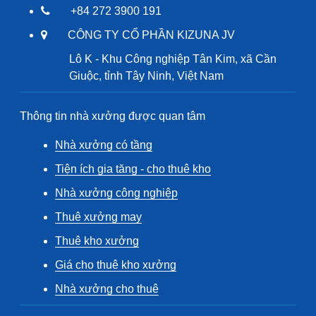
+84 272 3900 191
CÔNG TY CỔ PHẦN KIZUNA JV
Lô K - Khu Công nghiệp Tân Kim, xã Cần
Giuộc, tỉnh Tây Ninh, Việt Nam
Thông tin nhà xưởng được quan tâm
Nhà xưởng có tầng
Tiện ích gia tăng - cho thuê kho
Nhà xưởng công nghiệp
Thuê xưởng may
Thuê kho xưởng
Giá cho thuê kho xưởng
Nhà xưởng cho thuê