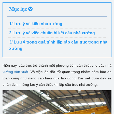
Mục lục
1/ Lưu ý về kiểu nhà xưởng
2. Lưu ý về việc chuẩn bị kết cấu nhà xưởng
3/ Lưu ý trong quá trình lắp ráp cầu trục trong nhà
xưởng
Hiện nay, cầu trục trở thành một phương tiện cần thiết cho các nhà
xưởng sản xuất
. Và việc lắp đặt rất quan trọng nhằm đảm bảo an
toàn cũng như nâng cao hiệu quả lao động. Bài viết dưới đây sẽ
phân tích những lưu ý cần thiết khi lắp
cầu trục nhà xưởng
.