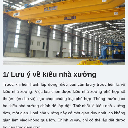
1/ Lưu ý về kiểu nhà xưởng
Trước khi tiến hành lắp dựng, điều bạn cần lưu ý trước tiên là về
kiểu nhà xưởng. Việc lựa chọn được kiểu nhà xưởng phù hợp sẽ
thuận tiện cho việc lựa chọn chủng loại phù hợp. Thông thường có
hai kiểu nhà xưởng chính để lắp đặt. Thứ nhất là kiểu nhà xưởng
đơn, một gian. Loại nhà xưởng này có một gian duy nhất, có không
gian làm việc không quá lớn. Chính vì vậy, chỉ có thể lắp đặt được
bộ cầu trục dầm đơn.