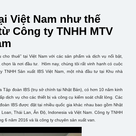
ại Việt Nam như thế
ị từ Công ty TNHH MTV
Nam
 cho thuê” tại Việt Nam với các sản phẩm và dịch vụ nổi bật,
 chọn là nơi đầu tư. Hôm nay, chúng tôi rất vinh hạnh có cuộc
 ty TNHH Sản xuất IBS Việt Nam, một nhà đầu tư tại Khu nhà
 Tập đoàn IBS (trụ sở chính tại Nhật Bản), có hơn 10 năm kinh
p dịch vụ cho các thiết bị và công cụ kiểm soát chất lỏng. Các
 đoàn IBS được đặt tại nhiều quốc gia khác nhau bao gồm Nhật
 Loan, Thái Lan, Ấn Độ, Indonesia và Việt Nam. Công ty TNHH
ng 6 năm 2016 và là công ty chuyên sản xuất van.