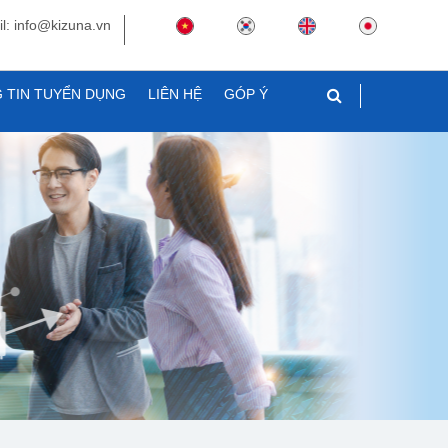
l: info@kizuna.vn
 TIN TUYỂN DỤNG
LIÊN HỆ
GÓP Ý