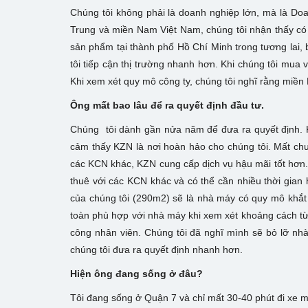
Chúng tôi không phải là doanh nghiệp lớn, mà là Do
Trung và miền Nam Việt Nam, chúng tôi nhận thấy có
sản phẩm tại thành phố Hồ Chí Minh trong tương lai, b
tôi tiếp cận thị trường nhanh hơn. Khi chúng tôi mua 
Khi xem xét quy mô công ty, chúng tôi nghĩ rằng miền
Ông mất bao lâu để ra quyết định đầu tư.
Chúng tôi dành gần nửa năm để đưa ra quyết định. K
cảm thấy KZN là nơi hoàn hảo cho chúng tôi. Mất ch
các KCN khác, KZN cung cấp dịch vụ hậu mãi tốt hơn.
thuê với các KCN khác và có thể cần nhiều thời gia
của chúng tôi (290m2) sẽ là nhà máy có quy mô khắt 
toàn phù hợp với nhà máy khi xem xét khoảng cách từ 
công nhân viên. Chúng tôi đã nghĩ mình sẽ bỏ lỡ nhà
chúng tôi đưa ra quyết định nhanh hơn.
Hiện ông đang sống ở đâu?
Tôi đang sống ở Quận 7 và chỉ mất 30-40 phút đi xe 