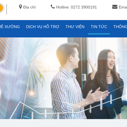
Địa chỉ
Hotline: 0272 3900191
Emai
UÊ XƯỞNG
DỊCH VỤ HỖ TRỢ
THƯ VIỆN
TIN TỨC
THÔNG