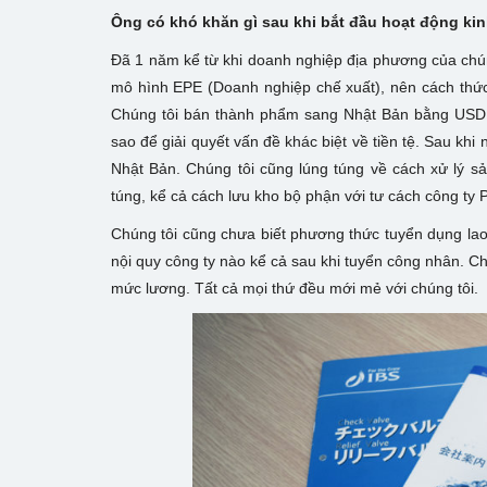
Ông có khó khăn gì sau khi bắt đầu hoạt động ki
Đã 1 năm kể từ khi doanh nghiệp địa phương của chúng
mô hình EPE (Doanh nghiệp chế xuất), nên cách thức
Chúng tôi bán thành phẩm sang Nhật Bản bằng USD 
sao để giải quyết vấn đề khác biệt về tiền tệ. Sau kh
Nhật Bản. Chúng tôi cũng lúng túng về cách xử lý sả
túng, kể cả cách lưu kho bộ phận với tư cách công ty 
Chúng tôi cũng chưa biết phương thức tuyển dụng lao
nội quy công ty nào kể cả sau khi tuyển công nhân. Ch
mức lương. Tất cả mọi thứ đều mới mẻ với chúng tôi.