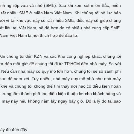
anh nghiệp vừa và nhỏ (SME). Sau khi xem xét miền Bắc, miền
 rất nhiều SME ở miền Nam Việt Nam. Khi chúng tôi nỗ lực bán
ởi vì tại khu vực này có rất nhiều SME, điều này sẽ giúp chúng
vật liệu tại Việt Nam, sẽ dễ hơn do có nhiều nhà cung cấp SME.
 Nam Việt Nam là nơi thích hợp để đầu tư.
hi chúng tôi đến KZN và các Khu công nghiệp khác, chúng tôi
ưa đến một giờ để chúng tôi đi từ TP.HCM đến nhà máy. So với
 Nếu cần nhà máy có quy mô lớn hơn, chúng tôi sẽ so sánh phí
n hơn để xem xét. Tuy nhiên, nhà máy quy mô nhỏ như nhà máy
khe và chúng tôi không thể tìm thấy nơi nào có điều kiện hoàn
trung tâm thành phố tạo điều kiện thuận lợi cho khách hàng và
 máy này nếu không nắm lấy ngay bây giờ. Đó là lý do tại sao
máy để đến đây.