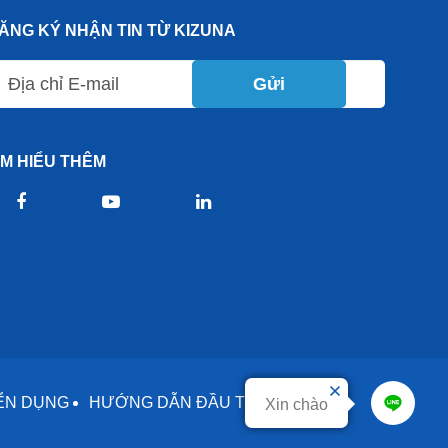
ĂNG KÝ NHẬN TIN TỪ KIZUNA
Gửi
ÌM HIỂU THÊM
ỂN DỤNG
HƯỚNG DẪN ĐẦU TƯ
DỊCH VỤ
Xin chào