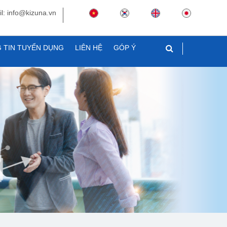
l: info@kizuna.vn
 TIN TUYỂN DỤNG
LIÊN HỆ
GÓP Ý