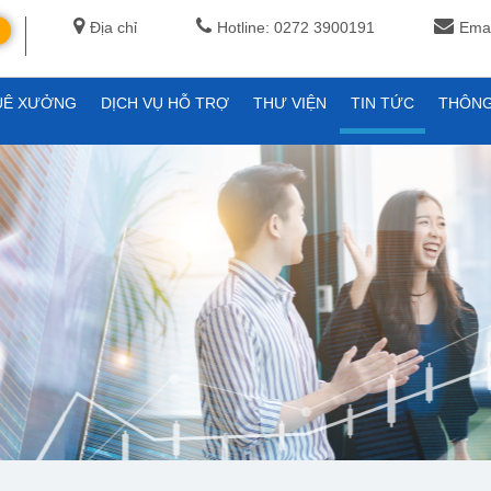
Địa chỉ
Hotline: 0272 3900191
Emai
UÊ XƯỞNG
DỊCH VỤ HỖ TRỢ
THƯ VIỆN
TIN TỨC
THÔNG