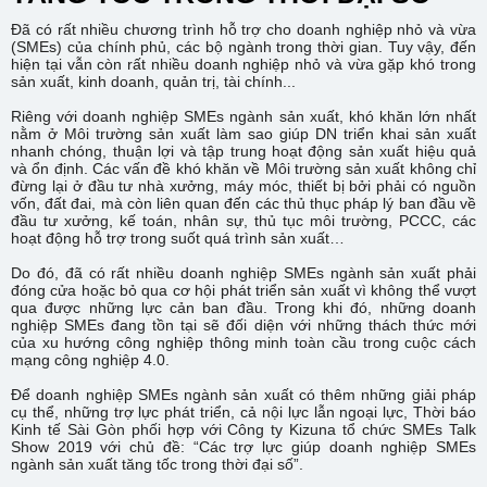
Đã có rất nhiều chương trình hỗ trợ cho doanh nghiệp nhỏ và vừa
(SMEs) của chính phủ, các bộ ngành trong thời gian. Tuy vậy, đến
hiện tại vẫn còn rất nhiều doanh nghiệp nhỏ và vừa gặp khó trong
sản xuất, kinh doanh, quản trị, tài chính...
Riêng với doanh nghiệp SMEs ngành sản xuất, khó khăn lớn nhất
nằm ở Môi trường sản xuất làm sao giúp DN triển khai sản xuất
nhanh chóng, thuận lợi và tập trung hoạt động sản xuất hiệu quả
và ổn định. Các vấn đề khó khăn về Môi trường sản xuất không chỉ
đừng lại ở đầu tư nhà xưởng, máy móc, thiết bị bởi phải có nguồn
vốn, đất đai, mà còn liên quan đến các thủ thục pháp lý ban đầu về
đầu tư xưởng, kế toán, nhân sự, thủ tục môi trường, PCCC, các
hoạt động hỗ trợ trong suốt quá trình sản xuất…
Do đó, đã có rất nhiều doanh nghiệp SMEs ngành sản xuất phải
đóng cửa hoặc bỏ qua cơ hội phát triển sản xuất vì không thể vượt
qua được những lực cản ban đầu. Trong khi đó, những doanh
nghiệp SMEs đang tồn tại sẽ đối diện với những thách thức mới
của xu hướng công nghiệp thông minh toàn cầu trong cuộc cách
mạng công nghiệp 4.0.
Để doanh nghiệp SMEs ngành sản xuất có thêm những giải pháp
cụ thể, những trợ lực phát triển, cả nội lực lẫn ngoại lực, Thời báo
Kinh tế Sài Gòn phối hợp với Công ty Kizuna tổ chức SMEs Talk
Show 2019 với chủ đề: “Các trợ lực giúp doanh nghiệp SMEs
ngành sản xuất tăng tốc trong thời đại số”.