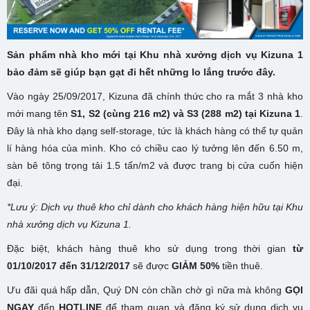
Sản phẩm nhà kho mới tại Khu nhà xưởng dịch vụ Kizuna 1
bảo đảm sẽ giúp bạn gạt đi hết những lo lắng trước đây.
Vào ngày 25/09/2017, Kizuna đã chính thức cho ra mắt 3 nhà kho
mới mang tên
S1, S2 (cùng 216 m2) và S3 (288 m2) tại Kizuna 1
.
Đây là nhà kho dạng self-storage, tức là khách hàng có thể tự quản
lí hàng hóa của mình. Kho có chiều cao lý tưởng lên đến 6.50 m,
sàn bê tông trọng tải 1.5 tấn/m2 và được trang bị cửa cuốn hiện
đại.
*Lưu ý: Dịch vụ thuê kho chỉ dành cho khách hàng hiện hữu tại Khu
nhà xưởng dịch vụ Kizuna 1.
Đặc biệt, khách hàng thuê kho sử dụng trong thời gian
từ
01/10/2017 đến 31/12/2017
sẽ được
GIẢM 50%
tiền thuê.
Ưu đãi quá hấp dẫn, Quý DN còn chần chờ gì nữa mà không
GỌI
NGAY
đến
HOTLINE
để tham quan và đăng ký sử dụng dịch vụ