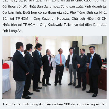
Vào ngày 30/10 vừa qua, Tỉnh Long An đã tổ chức cuộc họp mặt,
đối thoại với DN Nhật Bản đang hoạt động sản xuất, kinh doanh tại
địa bàn tỉnh. Buổi họp có sự tham gia của Phó Tổng lãnh sự Nhật
Bản tại TP.HCM – Ông Kazunori Hosoza, Chủ tịch Hiệp hội DN
Nhật bản tại TP.HCM – Ông Kadowaki Teiichi và đại diện lãnh đạo
tỉnh Long An.
Trên địa bàn tỉnh Long An hiện có trên 900 dự án nước ngoài đầu