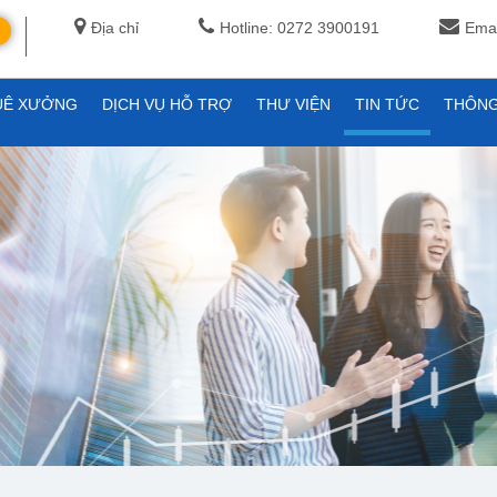
Địa chỉ
Hotline: 0272 3900191
Emai
UÊ XƯỞNG
DỊCH VỤ HỖ TRỢ
THƯ VIỆN
TIN TỨC
THÔNG