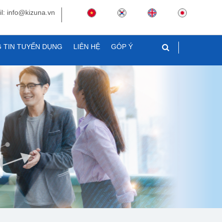
l: info@kizuna.vn
 TIN TUYỂN DỤNG
LIÊN HỆ
GÓP Ý