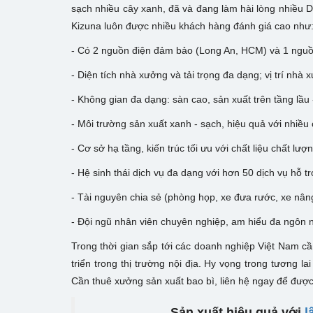
sạch nhiều cây xanh, đã và đang làm hài lòng nhiều 
Kizuna luôn được nhiều khách hàng đánh giá cao như
- Có 2 nguồn điện đảm bảo (Long An, HCM) và 1 nguồ
- Diện tích nhà xưởng và tải trọng đa dạng; vị trí nh
- Không gian đa dạng: sàn cao, sản xuất trên tầng lầu
- Môi trường sản xuất xanh - sạch, hiệu quả với nhiều 
- Cơ sở hạ tầng, kiến trúc tối ưu với chất liệu chất lư
- Hệ sinh thái dịch vụ đa dạng với hơn 50 dịch vụ hỗ t
- Tài nguyên chia sẻ (phòng họp, xe đưa rước, xe nâ
- Đội ngũ nhân viên chuyên nghiệp, am hiểu đa ngôn 
Trong thời gian sắp tới các doanh nghiệp Việt Nam 
triển trong thị trường nội địa. Hy vọng trong tương l
Cần thuê xưởng sản xuất bao bì, liên hệ ngay để được
Sản xuất hiệu quả với
l