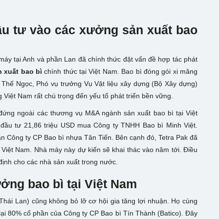
u tư vào các xưởng sản xuất bao
máy tại Anh và phần Lan đã chính thức đặt vấn đề hợp tác phát
 xuất bao bì
chính thức tại Việt Nam. Bao bì đóng gói xi măng
ê Thế Ngọc, Phó vụ trưởng Vụ Vật liệu xây dựng (Bộ Xây dựng)
g Việt Nam rất chú trọng đến yếu tố phát triển bền vững.
ứng ngoài các thương vụ M&A ngành sản xuất bao bì tại Việt
đầu tư 21,86 triệu USD mua Công ty TNHH Bao bì Minh Việt.
n Công ty CP Bao bì nhựa Tân Tiến. Bên cạnh đó, Tetra Pak đã
 Việt Nam. Nhà máy này dự kiến sẽ khai thác vào năm tới. Điều
định cho các nhà sản xuất trong nước.
ởng bao bì tại Việt Nam
hái Lan) cũng không bỏ lỡ cơ hội gia tăng lợi nhuận. Họ cùng
lại 80% cổ phần của Công ty CP Bao bì Tín Thành (Batico). Đây