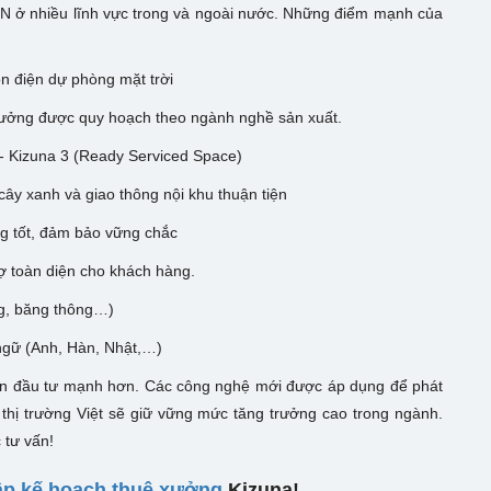
DN ở nhiều lĩnh vực trong và ngoài nước. Những điểm mạnh của
:
n điện dự phòng mặt trời
à xưởng được quy hoạch theo ngành nghề sản xuất.
 - Kizuna 3 (Ready Serviced Space)
cây xanh và giao thông nội khu thuận tiện
ợng tốt, đảm bảo vững chắc
rợ toàn diện cho khách hàng.
ng, băng thông…)
ngữ (Anh, Hàn, Nhật,…)
cần đầu tư mạnh hơn. Các công nghệ mới được áp dụng để phát
ai thị trường Việt sẽ giữ vững mức tăng trưởng cao trong ngành.
 tư vấn!
ập kế hoạch thuê xưởng
Kizuna!