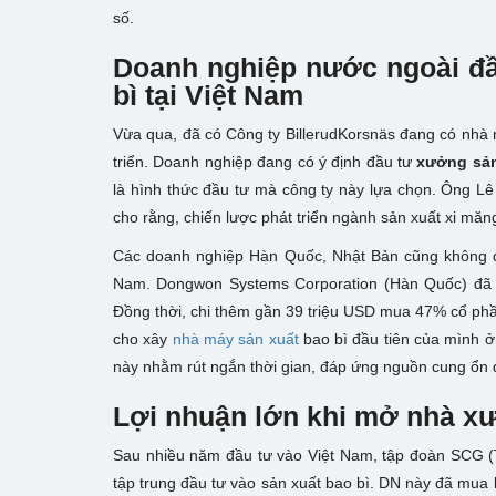
số.
Doanh nghiệp nước ngoài đầ
bì tại Việt Nam
Vừa qua, đã có Công ty BillerudKorsnäs đang có nhà 
triển. Doanh nghiệp đang có ý định đầu tư
xưởng sản
là hình thức đầu tư mà công ty này lựa chọn. Ông L
cho rằng, chiến lược phát triển ngành sản xuất xi măn
Các doanh nghiệp Hàn Quốc, Nhật Bản cũng không đ
Nam. Dongwon Systems Corporation (Hàn Quốc) đã 
Đồng thời, chi thêm gần 39 triệu USD mua 47% cổ phầ
cho xây
nhà máy sản xuất
bao bì đầu tiên của mình ở
này nhằm rút ngắn thời gian, đáp ứng nguồn cung ổn 
Lợi nhuận lớn khi mở nhà xư
Sau nhiều năm đầu tư vào Việt Nam, tập đoàn SCG (T
tập trung đầu tư vào sản xuất bao bì. DN này đã mua 