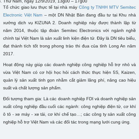
Thứ Năm, ngày 12/9/2019, 13g00 – 17g00
Tổ chức giao lưu thực tế tại nhà máy
Công ty TNHH MTV Semitec
Electronic Việt Nam
– một DN Nhật Bản đang đầu tư tại Khu nhà
xưởng dịch vụ KIZUNA 2. Doanh nghiệp này được thành lập từ
năm 2014, thuộc tập đoàn Semitec Electronics với ngành nghề
chính tại Việt Nam là sản xuất linh kiện điện tử. Đây là DN tiêu biểu,
đạt thành tích tốt trong phong trào thi đua của tỉnh Long An năm
2017.
Hoạt động này giúp các doanh nghiệp công nghiệp hỗ trợ nhỏ và
vừa Việt Nam có cơ hội học hỏi cách thức thực hiện 5S, Kaizen,
quản lý sản xuất tinh gọn nhằm cắt giảm lãng phí, nâng cao hiệu
suất và chất lượng sản phẩm.
Đối tượng tham gia: Là các doanh nghiệp FDI và doanh nghiệp sản
xuất công nghiệp đầu cuối các ngành: công nghiệp điện tử, cơ khí
ô tô - xe máy - xe tải, cơ khí chế tạo…; các công ty sản xuất công
nghiệp hỗ trợ Việt Nam và các đối tác trong mạng lưới cung ứng.