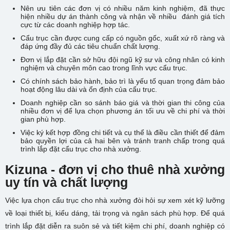
Nên ưu tiên các đơn vị có nhiều năm kinh nghiệm, đã thực
hiện nhiều dự án thành công và nhận về nhiều đánh giá tích
cực từ các doanh nghiệp hợp tác.
Cẩu trục cần được cung cấp có nguồn gốc, xuất xứ rõ ràng và
đáp ứng đầy đủ các tiêu chuẩn chất lượng.
Đơn vị lắp đặt cần sở hữu đội ngũ kỹ sư và công nhân có kinh
nghiệm và chuyên môn cao trong lĩnh vực cẩu trục.
Có chính sách bảo hành, bảo trì là yếu tố quan trọng đảm bảo
hoạt động lâu dài và ổn định của cẩu trục.
Doanh nghiệp cần so sánh báo giá và thời gian thi công của
nhiều đơn vị để lựa chọn phương án tối ưu về chi phí và thời
gian phù hợp.
Việc ký kết hợp đồng chi tiết và cụ thể là điều cần thiết để đảm
bảo quyền lợi của cả hai bên và tránh tranh chấp trong quá
trình lắp đặt cẩu trục cho nhà xưởng.
Kizuna - đơn vị cho thuê nhà xưởng
uy tín và chất lượng
Việc lựa chọn cẩu trục cho nhà xưởng đòi hỏi sự xem xét kỹ lưỡng
về loại thiết bị, kiểu dáng, tải trọng và ngân sách phù hợp. Để quá
trình lắp đặt diễn ra suôn sẻ và tiết kiệm chi phí, doanh nghiệp có