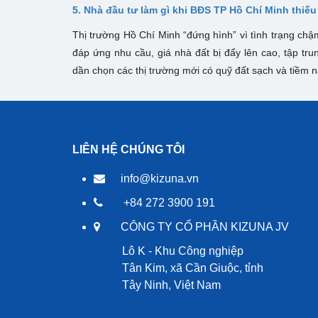
5. Nhà đầu tư làm gì khi BĐS TP Hồ Chí Minh thiế
Thị trường Hồ Chí Minh “đứng hình” vì tình trạng chậ
đáp ứng nhu cầu, giá nhà đất bị đẩy lên cao, tập t
dần chọn các thị trường mới có quỹ đất sạch và tiềm n
LIÊN HỆ CHÚNG TÔI
info@kizuna.vn
+84 272 3900 191
CÔNG TY CỔ PHẦN KIZUNA JV
Lô K - Khu Công nghiệp
Tân Kim, xã Cần Giuộc, tỉnh
Tây Ninh, Việt Nam