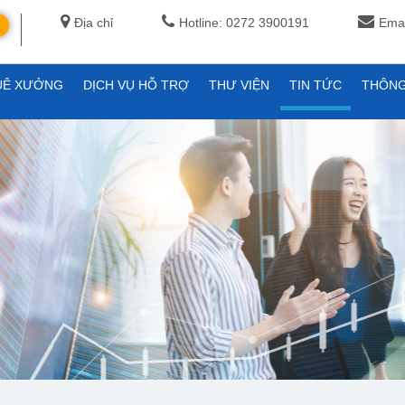
Địa chỉ
Hotline: 0272 3900191
Emai
UÊ XƯỞNG
DỊCH VỤ HỖ TRỢ
THƯ VIỆN
TIN TỨC
THÔNG