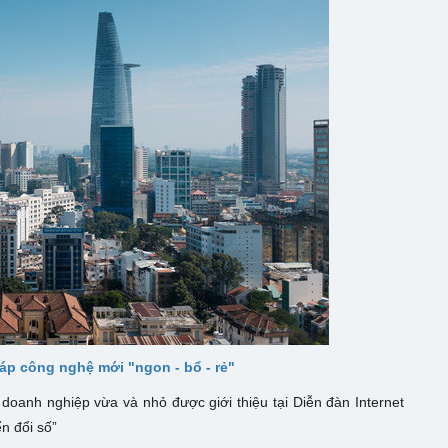
áp công nghệ mới "ngon - bổ - rẻ"
doanh nghiệp vừa và nhỏ được giới thiệu tại Diễn đàn Internet
n đổi số”