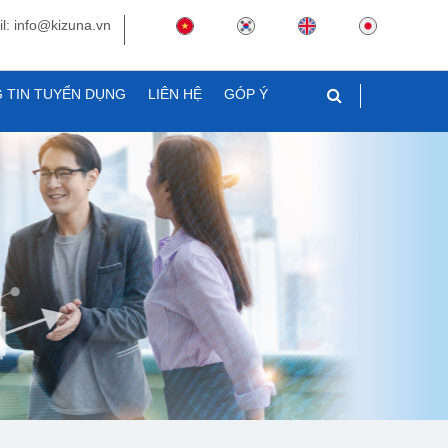
l: info@kizuna.vn
 TIN TUYỂN DỤNG
LIÊN HỆ
GÓP Ý