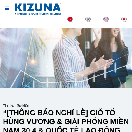
Tin tức - Sự kiện
“[THÔNG BÁO NGHỈ LỄ] GIỖ TỔ
HÙNG VƯƠNG & GIẢI PHÓNG MIỀN
NAM 30.4 & QUỐC TÊ LAO ĐỘNG