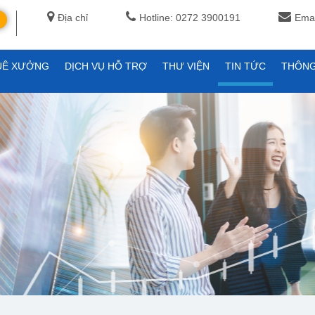
Địa chỉ
Hotline: 0272 3900191
Emai
UÊ XƯỞNG
DỊCH VỤ HỖ TRỢ
THƯ VIỆN
TIN TỨC
THÔNG