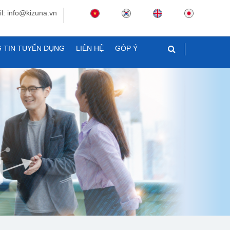
l: info@kizuna.vn
 TIN TUYỂN DỤNG
LIÊN HỆ
GÓP Ý