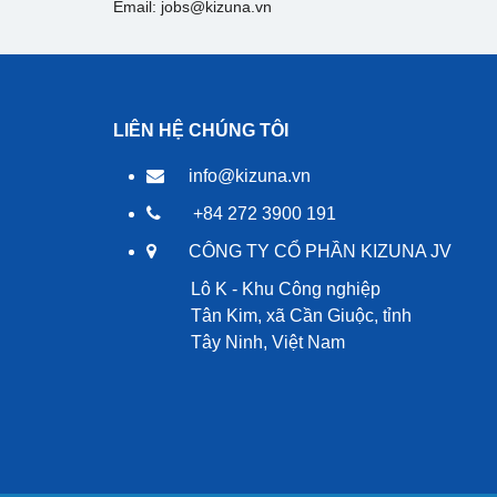
Email: jobs@kizuna.vn
LIÊN HỆ CHÚNG TÔI
info@kizuna.vn
+84 272 3900 191
CÔNG TY CỔ PHẦN KIZUNA JV
Lô K - Khu Công nghiệp
Tân Kim, xã Cần Giuộc, tỉnh
Tây Ninh, Việt Nam