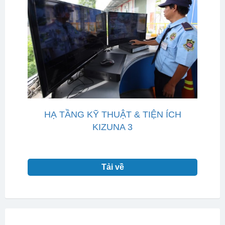
HẠ TẦNG KỸ THUẬT & TIỆN ÍCH
KIZUNA 3
Tải về