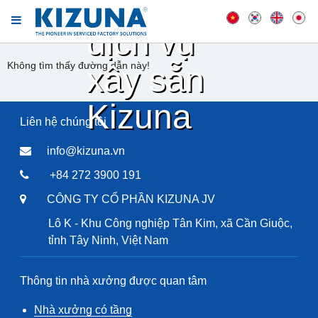
xưởng
dịch vụ
Không tìm thấy đường dẫn này!
xây sẵn
Kizuna
Liên hệ chúng tôi
info@kizuna.vn
+84 272 3900 191
CÔNG TY CỔ PHẦN KIZUNA JV
Lô K - Khu Công nghiệp Tân Kim, xã Cần Giuộc,
tỉnh Tây Ninh, Việt Nam
Thông tin nhà xưởng được quan tâm
Nhà xưởng có tầng