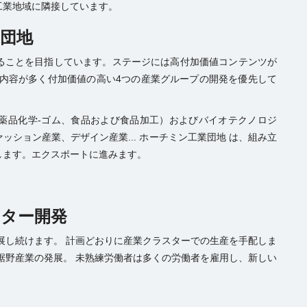
工業地域に隣接しています。
業団地
ることを目指しています。ステージには高付加価値コンテンツが
の内容が多く付加価値の高い4つの産業グループの開発を優先して
医薬品化学-ゴム、食品および食品加工）およびバイオテクノロジ
ション産業、デザイン産業... ホーチミン工業団地 は、組み立
します。エクスポートに進みます。
スター開発
展し続けます。 計画どおりに産業クラスターでの生産を手配しま
裾野産業の発展。 未熟練労働者は多くの労働者を雇用し、新しい