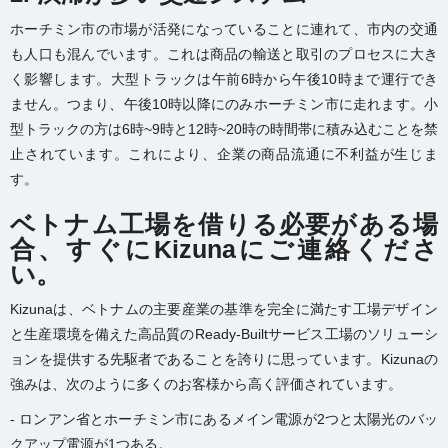
ホーチミン市の市場が活発になっていることに連れて、市内の交通
も人口も混んでいます。これは商品の輸送と取引のプロセスに大き
く影響します。大型トラックは午前6時から午後10時まで運行でき
ません。つまり、午後10時以降にのみホーチミン市に走れます。小
型トラックの方は6時~9時と12時~20時の時間帯に積み込むことを禁
止されています。これにより、企業の商品流通に不利益が生じま
す。
ベトナム工場を借りる必要がある場
合、すぐにKizunaにご連絡くださ
い。
Kizunaは、ベトナムの主要産業の基準を完全に満たす工場デザイン
と生産環境を備えた高品質のReady-Builtサービス工場のソリューシ
ョンを提供する先駆者であることを誇りに思っています。Kizunaの
強みは、次のように多くのお客様から高く評価されています。
- ロンアン省とホーチミン市にあるメイン電源が2つと太陽光のバッ
クアップ電源が1つある。