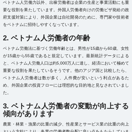
ベトナム人労働力以外、出稼労働者は企業の生産と事業活動にも重
要な役割を果たしています。外国人労働者向けの労働ビザ発給の政
府支援対策により、外国企業は自社開発のために、専門家や技術者
をベトナムに招待しやすくなっています。
2. ベトナム人労働者の年齢
ベトナム労働法に基づく労働年齢とは、男性が15歳から60歳、女性
が15歳から55歳であると規定しています。最新統計データによる
と、ベトナム人労働人口は約5,000万人に達し、経済において極めて
重要な役割を果たしているそうです。他のアジア国と比較したら、
ベトナム人労働者は数が多く、人件費が安いという利点があるた
め、外国企業の投資フローには理想的な目的地と見なされていまし
た。
3. ベトナム人労働者の変動が向上する
傾向があります
農業・林業・漁業の比重の減少、性産業とサービス業の比重の向上
という方針により、各業の労働者数分配に良い点をもたらしていま