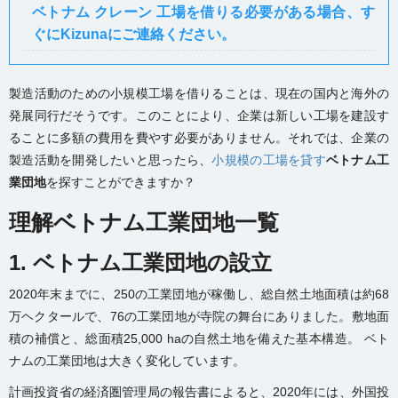
ベトナム クレーン 工場を借りる必要がある場合、す
ぐにKizunaにご連絡ください。
製造活動のための
小規模工場を借りる
ことは、現在の国内と海外の
発展同行だそうです。このことにより、企業は新しい工場を建設す
ることに多額の費用を費やす必要がありません。それでは、企業の
製造活動を開発したいと思ったら、
小規模の工場を貸す
ベトナム工
業団地
を探すことができますか？
理解ベトナム工業団地一覧
1. ベトナム工業団地の設立
2020年末までに、250の工業団地が稼働し、総自然土地面積は約68
万ヘクタールで、76の工業団地が寺院の舞台にありました。敷地面
積の補償と、総面積25,000 haの自然土地を備えた基本構造。 ベト
ナムの工業団地は大きく変化しています。
計画投資省の経済圏管理局の報告書によると、2020年には、外国投