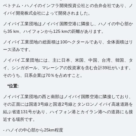
ベトナム・ハノイのインフラ開発投資公社との合弁会社であり、ノ
イバイ開発株式会社によって開発されました。
ノイバイ工業団地はノイバイ国際空港に隣接し、ハノイの中心部か
ら35 km、ハイフォンから125 kmの距離があります。
ノイバイ工業団地の総面積は100ヘクタールであり、全体面積はリ
ース済みです。
ノイバイ工業団地には、主に日本、米国、中国、台湾、韓国、タ
イ、シンガポール、マレーシアの投資家を含む合計39社がいます。
そのうち、日系企業は70％を占めすこと。
*位置:
ノイバイ工業団地の西と南部はノイバイ国際空港に隣接しており、
その正面には国道3号線と国道2号線とタンロンノイバイ高速道路を
結ぶ省道131号があり、ハイフォン港とカイラン港への道路にも接
近する場所です。
- ハノイの中心部から25km程度