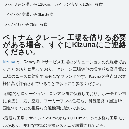
- ハイフォン港から120km、カイラン港から125km程度
- ノイバイ空港から3km程度
- ハノイ駅から25km程度
ベトナム クレーン 工場を借りる必要
がある場合、すぐにKizunaにご連絡
ください。
Kizuna
は、Ready-Builtサービス工場のソリューションの先駆者であ
ることを誇りに思っており、クレーン工場や他の標準的な高品質の
工場のニーズに対応する有名なブランドです。Kizunaの利点はお客
様に高く評価されていることで以下にご参考ください。
-戦略的なロケーション：ロンアン省に位置しており、ホーチミン市
に隣接し、港、空港、フーミーフンの住宅地、幹線道路（国道1A、
国道50）などの重要な交通機関に近いである。
-最適な工場デザイン：250m2から80,000m2までの多様な工場モデ
ルがあり、便利な換気の屋根システムが設置されている。