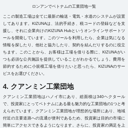
ロンアンでベトナムの工業団地一覧
ここの
製造工場
は全てに最新の輸送・電気・水道のシステムが設置
してあります。KIZUNAは、法的手続き、税コードの登録などを支
援し、それに企業向けのKIZUNA Hubというオンラインサポートツ
ールを開発しています。このツールを利用したら、企業は気になる
情報を探したり、他社と協力したり、契約を結んだりするのに役立
ちます。このことから、お客様は工場を借りる際に、KIZUNAがい
つも必須な公共施設を提供していることがわかるでしょう。費用を
節約するために
小規模工場を借り
たいと思ったら、KIZUNAのサー
ビスをお選びください。
4. クアンミン工業団地
クアンミン工業団地はハノイ市にあり、総面積は340ヘクタール
で、投資家にとってベトナムにある最も魅力的な工業団地の1つと考
えられています。クアンミン工業団地が理想的な場所にあり、地域
付近の主要道路への流通が便利であるため、投資家は目的の市場に
簡単にアクセスできるようになります。さらに、投資家の満足を上