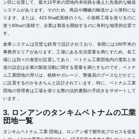
ン区に位置して、最大15平米の団地内本街路を備えた先進的な輸送
システムがあります。そのため、商品や機械の輸送がより便利にな
ります。または、423.5ha総面積のうち、
小規模工場を借りる
のに
使う80haの面積で、企業は製造を開始するのに有利な地理的位置で
す。
倉庫システムは完璧な鉄骨で設計されており、各階には180平米の
事務所エリアがあります。工場にある生活需要を満たすため、各工
場には別々の食堂が設置してあり、ベトナム工業団地内の電気と水
道の設定は企業の製造活動に関する需要を満たすものです。ベトナ
ム工業団地の周りは、植林やガレージ、警備員のブースなどがどこ
に設置するのかをきちんと設計されています。特に、ベトナム工業
団地の管理者は工場を借りる際の法的書類の手続きをサポートして
います 。
3. ロンアンのタンキムベトナムの工業
団地一覧
タンキムベトナム 工業 団地は、ロンアン省で都市化プロセスを促進