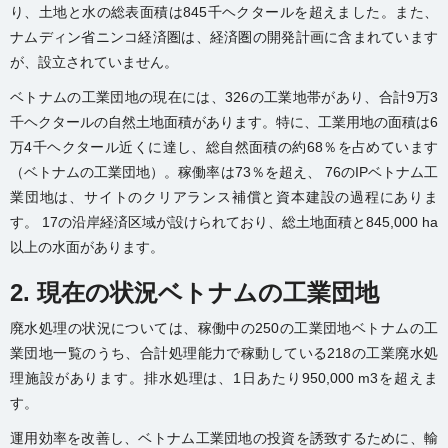
り、土地と水の総表面積は845千ヘクタールを超えました。また、
ナムディン省ニンコ経済圏は、経済圏の開発計画に含まれています
が、設立されていません。
ベトナムの工業団地の現在には、326の工業地帯があり、合計9万3
千ヘクタールの自然土地面積があります。特に、工業用地の面積は6
万4千ヘクタール近くに達し、総自然面積の約68％を占めています
（ベトナムの工業団地）。稼働率は73％を超え、 76のIPベトナム工
業団地は、サイトのクリアランス補償と資本建設の過程にありま
す。 17の沿岸経済区域が設けられており、総土地面積と845,000 ha
以上の水面があります。
2. 現在の状況ベトナム
の
工業団地
廃水処理の状況については、稼働中の250の工業団地ベトナムの工
業団地一覧のうち、合計処理能力で稼動している218の工業廃水処
理施設があります。排水処理は、1日あたり950,000 m3を超えま
す。
運用効率を改善し、ベトナム工業団地の投資を誘致するために、輸