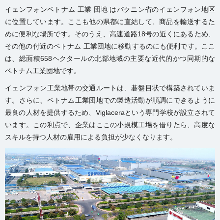
イェンフォンベトナム 工業 団地 はバクニン省のイェンフォン地区
に位置しています。ここも他の県都に直結して、商品を輸送するた
めに便利な場所です。そのうえ、高速道路18号の近くにあるため、
その他の付近のベトナム 工業団地に移動するのにも便利です。ここ
は、総面積658ヘクタールの北部地域の主要な近代的かつ同期的な
ベトナム工業団地です。
イェンフォン工業地帯の交通ルートは、碁盤目状で構築されていま
す。さらに、ベトナム工業団地での製造活動が順調にできるように
最良の人材を提供するため、Viglaceraという専門学校が設立されて
います。この利点で、企業はここの
小規模工場を借り
たら、高度な
スキルを持つ人材の雇用による負担が少なくなります。