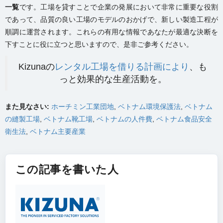
一覧
です。工場を貸すことで企業の発展において非常に重要な役割
であって、品質の良い工場のモデルのおかげで、新しい製造工程が
順調に運営されます。これらの有用な情報であなたが最適な決断を
下すことに役に立つと思いますので、是非ご参考ください。
Kizunaの
レンタル工場を借りる計画により
、も
っと効果的な生産活動を。
また見なさい:
ホーチミン工業団地
,
ベトナム環境保護法
,
ベトナム
の縫製工場
,
ベトナム靴工場
,
ベトナムの人件費
,
ベトナム食品安全
衛生法
,
ベトナム主要産業
この記事を書いた人