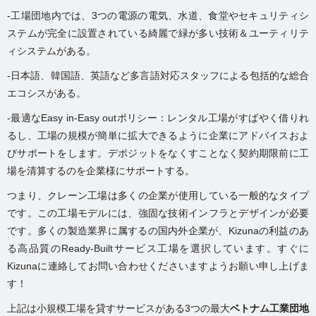
-工場団地内では、3つの電源の電気、水道、食堂やセキュリティシ
ステムが完全に設置されている綺麗で緑が多い技術＆ユーティリテ
ィシステムがある。
-日本語、韓国語、英語など多言語対応スタッフによる包括的な総合
エコシスがある。
-最適なEasy in-Easy outポリシー：レンタル工場がすばやく借りれ
るし、工場の規模が簡単に拡大できるように企業にアドバイスおよ
びサポートをします。デポジットをなくすことなく契約期限前に工
場を清算するのを企業様にサポートする。
つまり、クレーン工場は多くの企業が使用している一般的なタイプ
です。この工場モデルには、強固な技術インフラとデザインが必要
です。多くの製造業界に属するの国内外企業が、Kizunaの利益のあ
る高品質のReady-Builtサービス工場を選択しています。すぐに
Kizunaに連絡してお問い合わせくださいますようお願い申し上げま
す！
上記は小規模工場を貸すサービスがある3つの最大
ベトナム工業団地