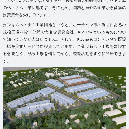
していく1つの重要な場所であり、経済発展の条件を満たす
ベトナム
のベトナム工業団地
です。そのため、国内と海外の企業から多額の
投資資金を受けています。
タンキムベトナム工業団地というと、ホーチミン市の近くにある
小
規模工場を貸す
分野で有名な賃貸会社・KIZUNAというものについ
て知っていない人はいません。そして、Kizunaもロンアン省で既設
工場を貸すサービスに投資しています。企業は新しい工場を建設す
る必要なく、既設
工場を借りて
から、製造活動をすぐに開始できま
す。