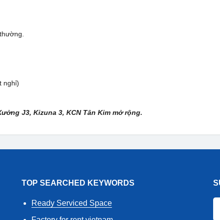
 thường.
 nghỉ)
ưởng J3, Kizuna 3, KCN Tân Kim mở rộng.
TOP SEARCHED KEYWORDS
S
Ready Serviced Space
Factory for rent vietnam