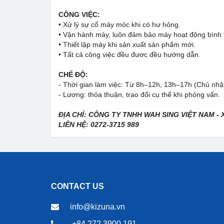
CÔNG VIỆC:
• Xử lý sự cố máy móc khi có hư hỏng.
• Vận hành máy, luôn đảm bảo máy hoạt động bình
• Thiết lập máy khi sản xuất sản phẩm mới.
• Tất cả công việc đều đươc đều hướng dẫn.
CHẾ ĐỘ:
- Thời gian làm việc: Từ 8h–12h, 13h–17h (Chủ nhật
- Lương: thỏa thuận, trao đổi cụ thể khi phỏng vấn.
ĐỊA CHỈ: CÔNG TY TNHH WAH SING VIỆT NAM - X
LIÊN HỆ: 0272-3715 989
CONTACT US
info@kizuna.vn
+84 272 3900 191