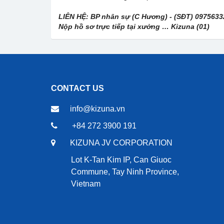
LIÊN HỆ: BP nhân sự (C Hương) - (SĐT) 0975633
Nộp hồ sơ trực tiếp tại xưởng … Kizuna (01)
CONTACT US
info@kizuna.vn
+84 272 3900 191
KIZUNA JV CORPORATION
Lot K-Tan Kim IP, Can Giuoc
Commune, Tay Ninh Province,
Vietnam