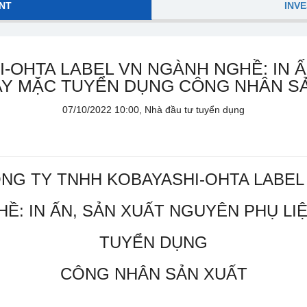
NT
INV
-OHTA LABEL VN NGÀNH NGHỀ: IN 
AY MẶC TUYỂN DỤNG CÔNG NHÂN S
07/10/2022 10:00, Nhà đầu tư tuyển dụng
NG TY TNHH KOBAYASHI-OHTA LABEL
Ề: IN ẤN, SẢN XUẤT NGUYÊN PHỤ LI
TUYỂN DỤNG
CÔNG NHÂN SẢN XUẤT