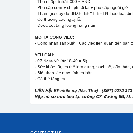
- Thu nhập: 5,575,000 ~ VNĐ
- Phụ cấp cơm + chi phí đi lại + phụ cấp ngoài giờ
- Tham gia đầy đủ BHXH, BHYT, BHTN theo luật địn
- Có thưởng các ngày lễ.
- Được xét tăng lương hàng năm.
MÔ TẢ CÔNG VIỆC:
- Công nhân sản xuất : Các việc liên quan đến sản x
YÊU CẦU:
- 07 Nam/Nữ (từ 18-40 tuổi).
- Sức khỏe tốt, có thể làm đứng, sạch sẽ, cẩn thận, 
- Biết thao tác máy tính cơ bản.
- Có thể tăng ca.
LIÊN HỆ: BP nhân sự (Ms. Thư) - (SĐT) 0272 373
Nộp hồ sơ trực tiếp tại xưởng C7, đường 8B, kh