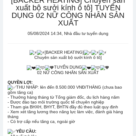
[BACKER HEATING] Chuyên sản
xuất bộ sưởi kính ô tô] TUYỂN
DỤNG 02 NỮ CÔNG NHÂN SẢN
XUẤT
05/08/2024 14:34, Nhà đầu tư tuyển dụng
[BACKER HEATING]
Chuyên sản xuất bộ sưởi kính ô tô]
TUYỂN DỤNG
02 NỮ CÔNG NHÂN SẢN XUẤT
QUYỀN LỢI:
THU NHẬP: lên đến 8.500.000 VNĐ/THÁNG (chưa bao
gồm tăng ca)
- Thưởng hàng tháng từ Tổng giám đốc, du lịch hàng năm
- Được đào tạo môi trường quốc tế chuyên nghiệp
- Tham gia BHXH, BHYT, BHTN đầy đủ theo luật quy định
- Xem xét tăng lương theo năng lực làm việc, đánh giá hàng
tháng
- Có trợ cấp nếu tăng ca, ngoài giờ
YÊU CẦU: