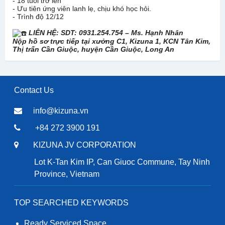
- 18 tuổi trở lên
- Ưu tiên ứng viên lanh lẹ, chịu khó học hỏi.
- Trình độ 12/12
LIÊN HỆ: SDT: 0931.254.754 – Ms. Hạnh Nhân
Nộp hồ sơ trực tiếp tại xưởng C1, Kizuna 1, KCN Tân Kim,
Thị trấn Cần Giuộc, huyện Cần Giuộc, Long An
Contact Us
info@kizuna.vn
+84 272 3900 191
KIZUNA JV CORPORATION
Lot K-Tan Kim IP, Can Giuoc Commune, Tay Ninh
Province, Vietnam
TOP SEARCHED KEYWORDS
Ready Serviced Space