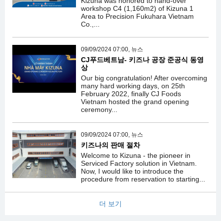
Kizuna was honored to hand-over
workshop C4 (1,160m2) of Kizuna 1
Area to Precision Fukuhara Vietnam
Co.,...
09/09/2024 07:00, 뉴스
CJ푸드베트남- 키즈나 공장 준공식 동영
상
Our big congratulation! After overcoming
many hard working days, on 25th
February 2022, finally CJ Foods
Vietnam hosted the grand opening
ceremony...
09/09/2024 07:00, 뉴스
키즈나의 판매 절차
Welcome to Kizuna - the pioneer in
Serviced Factory solution in Vietnam.
Now, I would like to introduce the
procedure from reservation to starting...
더 보기